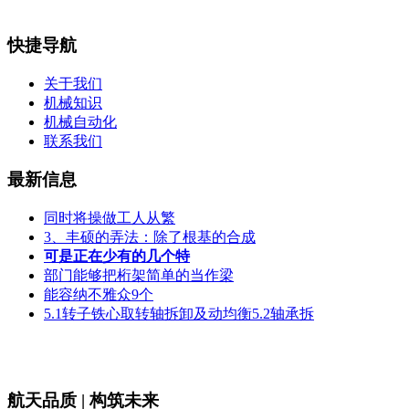
快捷导航
关于我们
机械知识
机械自动化
联系我们
最新信息
同时将操做工人从繁
3、丰硕的弄法：除了根基的合成
可是正在少有的几个特
部门能够把桁架简单的当作梁
能容纳不雅众9个
5.1转子铁心取转轴拆卸及动均衡5.2轴承拆
航天品质 | 构筑未来