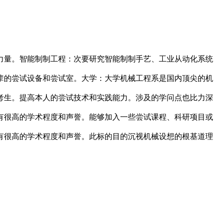
量。智能制制工程：次要研究智能制制手艺、工业从动化系统
辈的尝试设备和尝试室。大学：大学机械工程系是国内顶尖的机
考生。提高本人的尝试技术和实践能力。涉及的学问点也比力深
有很高的学术程度和声誉。能够加入一些尝试课程、科研项目或
有很高的学术程度和声誉。此标的目的沉视机械设想的根基道理