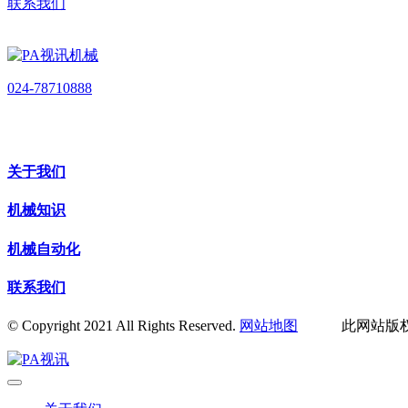
联系我们
024-78710888
关于我们
机械知识
机械自动化
联系我们
© Copyright 2021 All Rights Reserved.
网站地图
此网站版权归