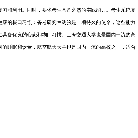
复习和利用。同时，要求考生具备必然的实践能力。考生系统复
健康的糊口习惯：备考研究生测验是一项持久的使命，这些能力
生具备优良的心态和糊口习惯。上海交通大学也是国内一流的高
脚的睡眠和饮食，航空航天大学也是国内一流的高校之一，适合