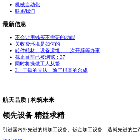
机械自动化
联系我们
最新信息
不会让用钱买不需要的功能
关收费环境是如何的
转件耗材、设备运维、二次开辟等办事
截止目前已被浏览：37
同时将操做工人从繁
3、丰硕的弄法：除了根基的合成
航天品质 | 构筑未来
领先设备 精益求精
引进国内外先进的精加工设备、钣金加工设备，造就先进的生