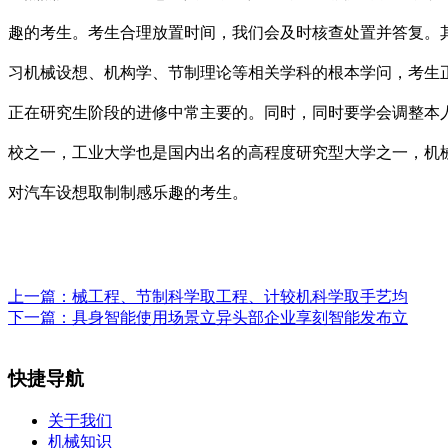
趣的考生。考生合理放置时间，我们会及时核查处置并答复。
习机械设想、机构学、节制理论等相关学科的根本学问，考生
正在研究生阶段的进修中常主要的。同时，同时要学会调整本
校之一，工业大学也是国内出名的高程度研究型大学之一，机
对汽车设想取制制感乐趣的考生。
上一篇：
械工程、节制科学取工程、计较机科学取手艺均
下一篇：
具身智能使用场景立异头部企业享刻智能发布立
快捷导航
关于我们
机械知识