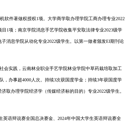
件著做权授权1项。大学商学取办理学院工商办理专业2022
目1项；南京学院消息手艺学院收集平安取法律专业2023级学
消息学院从动化专业2022级学生。以第一做者颁发EI期刊论
身社会实践，云南林业职业手艺学院林业学院中草药栽培取加工
队，办事超4000人次。持续3次获国度学金；持续3年获国度学
经济取办理学院经济学（传媒经济标的目的）专业2022级学生。
英语辩说赛全国总决赛金、2024年中国大学生英语辩说赛全