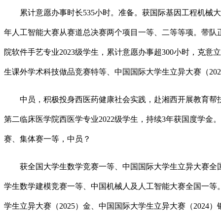
累计意愿办事时长535小时。准备。获国际基因工程机械大赛
年人工智能大赛从赛道总决赛两个项目一等、二等等项。带队正
院软件手艺专业2023级学生，累计意愿办事超300小时，克意
生课外学术科技做品竞赛特等、中国国际大学生立异大赛（20
中员，积极投身西医药健康社会实践，赴湘西开展教育帮扶取
第二临床医学院西医学专业2022级学生，持续3年获国度学金
赛、集体赛一等，中员？
获全国大学生数学竞赛一等、中国国际大学生立异大赛全国铜等
学生数学建模竞赛一等、中国机械人及人工智能大赛全国一等。
学生立异大赛（2025）金、中国国际大学生立异大赛（202