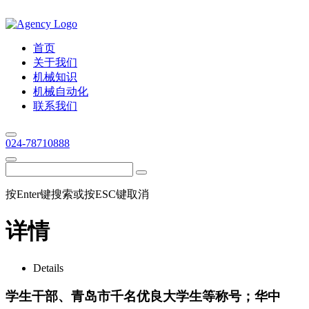
首页
关于我们
机械知识
机械自动化
联系我们
024-78710888
按Enter键搜索或按ESC键取消
详情
Details
学生干部、青岛市千名优良大学生等称号；华中