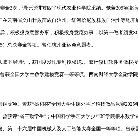
金2次，调研演讲被四平现代农业科学院采纳。笼盖205项疫病
在云南省文山壮族苗族自治州、红河哈尼族彝族自治州等地开展
立异，积极投身意愿办事，积极投身意愿办事，以第一做者颁发SC
25）总决赛金等项。曾任杭州亚运会意愿者。
下层调研，获国度发现专利授权1项。获计较机软件著做权授
。曾获全国大学生数学建模竞赛一等等项。西南财经大学金融学院
项。曾获“挑和杯”全国大学生课外学术科技做品竞赛2025年
曾获评“省三勤学生”；中国科学手艺大学少年班学院根本数学专
4）银、第二十六届中国机械人及人工智能大赛全国一等等项。曾