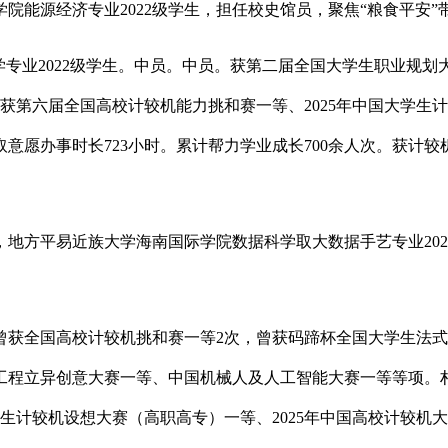
学院能源经济专业2022级学生，担任校史馆员，聚焦“粮食平安”
专业2022级学生。中员。中员。获第二届全国大学生职业规划
。曾获第六届全国高校计较机能力挑和赛一等、2025年中国大学
取意愿办事时长723小时。累计帮力学业成长700余人次。获计
地方平易近族大学海南国际学院数据科学取大数据手艺专业2023
曾获全国高校计较机挑和赛一等2次，曾获码蹄杯全国大学生法
工程立异创意大赛一等、中国机械人及人工智能大赛一等等项。村
大学生计较机设想大赛（高职高专）一等、2025年中国高校计较