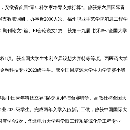
，安徽省首届“青年科学家培育支撑打算”。曾获第六届国际青
支教取调研，办事近2000人次。福州职业手艺学院消息工程学
I期刊论文2篇、EI会论说文1篇，获第十九届“挑和杯”全国大学
权1项。获全国大学生水利立异设想大赛特等等项。西医药大学
金融科技专业2023级学生。获全国周培源大学生力学竞赛小我
度中国青年科技立异“揭榜挂帅”擂台赛特等、高教社杯全国大
业2022级学生。完成两年入学入伍新训工做，曾获中国国际大
获国度学金2次，华北电力大学科学取工程系能源化学工程专业