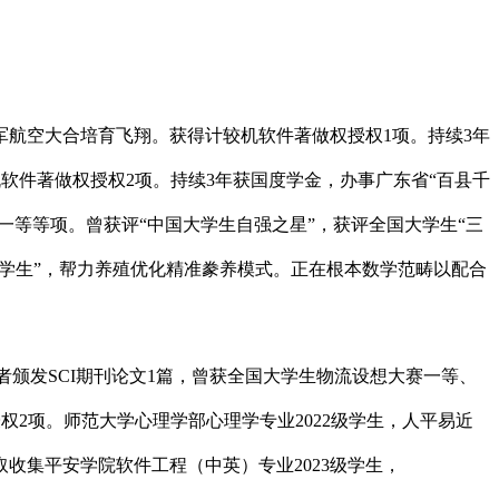
航空大合培育飞翔。获得计较机软件著做权授权1项。持续3年
软件著做权授权2项。持续3年获国度学金，办事广东省“百县千
赛一等等项。曾获评“中国大学生自强之星”，获评全国大学生“三
良学生”，帮力养殖优化精准豢养模式。正在根本数学范畴以配合
者颁发SCI期刊论文1篇，曾获全国大学生物流设想大赛一等、
权2项。师范大学心理学部心理学专业2022级学生，人平易近
收集平安学院软件工程（中英）专业2023级学生，