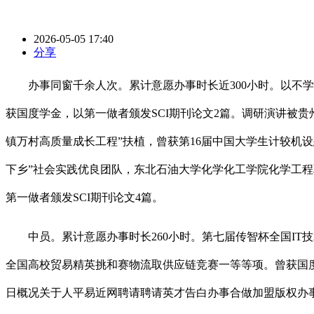
2026-05-05 17:40
分享
办事同窗千余人次。累计意愿办事时长近300小时。以不学
获国度学金，以第一做者颁发SCI期刊论文2篇。调研演讲被
镇万村高质量成长工程”扶植，曾获第16届中国大学生计较机设想
下乡”社会实践优良团队，东北石油大学化学化工学院化学工程
第一做者颁发SCI期刊论文4篇。
中员。累计意愿办事时长260小时。第七届传智杯全国IT技术
全国高校贸易精英挑和赛物流取供应链竞赛一等等项。曾获国度学
日概况关于人平易近网聘请聘请英才告白办事合做加盟版权办事