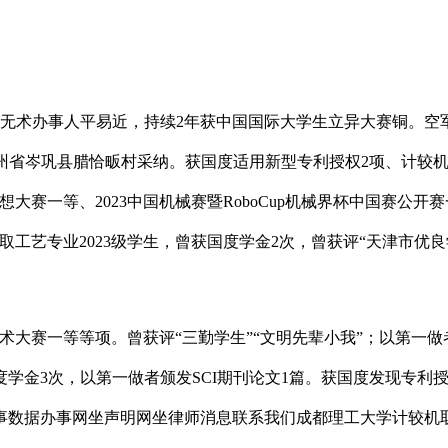
无术办事人平易近，持续2年获中国国际大学生立异大赛铜。空军
贵州省岑巩县腊恰畈村采纳。获国度适用新型专利授权2项、计较机
大赛一等、2023中国机械赛暨RoboCup机械界杯中国赛公开
取工艺专业2023级学生，曾获国度学金2次，曾获评“天津市优
大赛一等等项。曾获评“三勤学生”“文明先辈小我”；以第一做
金3次，以第一做者颁发SCI期刊论文1篇。获国度发现专利授
数据办事网坐声明网坐律师消息联系我们成都理工大学计较机取