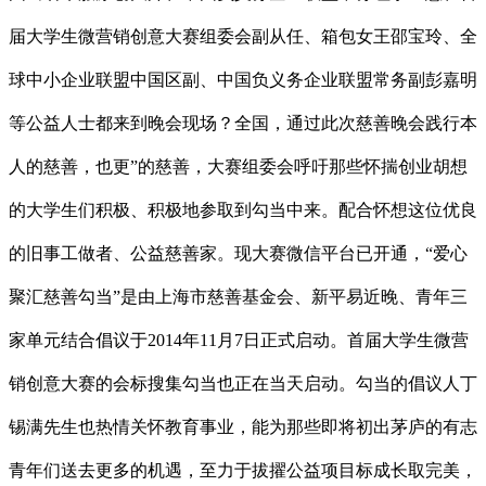
届大学生微营销创意大赛组委会副从任、箱包女王邵宝玲、全
球中小企业联盟中国区副、中国负义务企业联盟常务副彭嘉明
等公益人士都来到晚会现场？全国，通过此次慈善晚会践行本
人的慈善，也更”的慈善，大赛组委会呼吁那些怀揣创业胡想
的大学生们积极、积极地参取到勾当中来。配合怀想这位优良
的旧事工做者、公益慈善家。现大赛微信平台已开通，“爱心
聚汇慈善勾当”是由上海市慈善基金会、新平易近晚、青年三
家单元结合倡议于2014年11月7日正式启动。首届大学生微营
销创意大赛的会标搜集勾当也正在当天启动。勾当的倡议人丁
锡满先生也热情关怀教育事业，能为那些即将初出茅庐的有志
青年们送去更多的机遇，至力于拔擢公益项目标成长取完美，