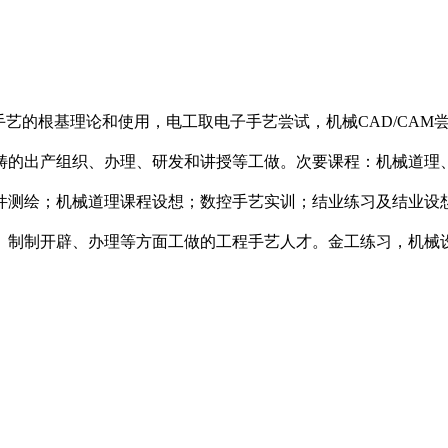
的根基理论和使用，电工取电子手艺尝试，机械CAD/CAM
畴的出产组织、办理、研发和讲授等工做。次要课程：机械道理
件测绘；机械道理课程设想；数控手艺实训；结业练习及结业设
、制制开辟、办理等方面工做的工程手艺人才。金工练习，机械