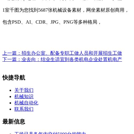
1室千图为您找到5687张机械设备素材，网坐素材原创商用，
包含PSD、AI、CDR、JPG、PNG等多种格局，
上一篇：
招生办公室、配备专职工做人员和开展招生工做
下一篇：
业去向：结业生适宜到各类机电企业处置机电产
快捷导航
关于我们
机械知识
机械自动化
联系我们
最新信息