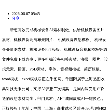
2026-06-07 05:45
分享
帮您高效完成机械设备AI素材制做。供给机械设备图片
素材、机械设备高清布景图片、 机械设备设想模板、 机械设
备矢量图素材、机械设备PPT模板、机械设备音视频模板等源
文件免费下载办事，更多机械设备相关素材、海报、图片、设
想元素、插画、PSD素材、字体、音视频模板、简历模板、
word模板、excel模板尽正在千图网。千图附属于上海品图收
集科技无限公司，支撑AI设想二次编纂，是国内深受用户欢
送的设想素材网坐，部门素材可AI生成同款或AI一键换色，
正版授权｜地址：中国（上海）商业试验区碧波690号1幢402-