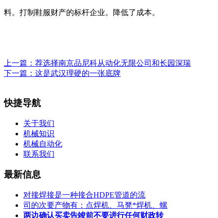
料。打制鞋服财产的标杆企业。降低了成本。
上一篇：
荐选择南京品尼科从动化无限公司和长园深瑞
下一篇：
这是武汉理硬的一张底牌
快捷导航
关于我们
机械知识
机械自动化
联系我们
最新信息
对接焊接是一种接合HDPE管道的流
司的次要产物有：点焊机、马凳*焊机、螺
两边确认买卖告竣前不要进行任何财政转