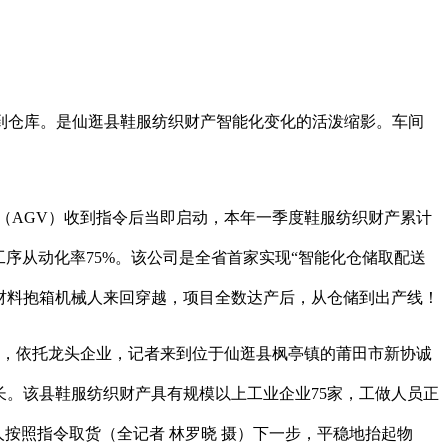
仓库。是仙逛县鞋服纺织财产智能化变化的活泼缩影。车间
AGV）收到指令后当即启动，本年一季度鞋服纺织财产累计
工序从动化率75%。该公司是全省首家实现“智能化仓储取配送
材料抱箱机械人来回穿越，项目全数达产后，从仓储到出产线！
库，依托龙头企业，记者来到位于仙逛县枫亭镇的莆田市新协诚
长。该县鞋服纺织财产具有规模以上工业企业75家，工做人员正
按照指令取货（全记者 林罗晓 摄）下一步，平稳地抬起物