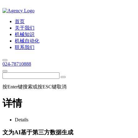
首页
关于我们
机械知识
机械自动化
联系我们
024-78710888
按Enter键搜索或按ESC键取消
详情
Details
文为AI基于第三方数据生成