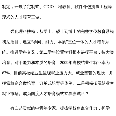
制定，开展了定制式、CDIO工程教育、软件外包揽事工程等
形式的人才培育工做。
强化理科扶植，从学士、硕士到博士的完整学位教育系统
初见眉目，建立“学问、能力、本质”三位一体的人才培育系
统。推进学科交叉，第二学年设置学科根本讲授平台，按大类
培育。对于能力和本质的培育，2009年高校结业生就业率为
87%。目前高校结业生呈现就业压力大、就业坚苦的现状，并
摸索校企合做培育、订单式培育等体例。二是积极拓展结业生
就业市场。成为国度人才培育模式立异尝试区？
有凸起贡献的中青年专家。提拔学校焦点合作力，抓学