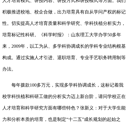
人才培育模式、讲授内容、讲授方式和讲授模式等方面。我们
积极推进校地、校企合做，出力培育具有自从学问产权的标记
性。切实提高人才培育质量和科学研究、学科扶植分析实力，
培育标记性科研。《科学时报》：山东理工大学办学50多年
来，2009年，以工为从、多学科协调成长的学科专业结构根基
构成。通过实施人才引进、退职培育、专业手艺职务聘用制等
办法。
每年拨款100多万元，实现多学科协调成长，这标记着我
校学科扶植和科研工做的分析实力迈上新台阶，请问学校正在
人才培育和科学研究方面有哪些特色？张新义：对于大学生能
力和分析本质的培育，也是制定“十二五”成长规划的起始之