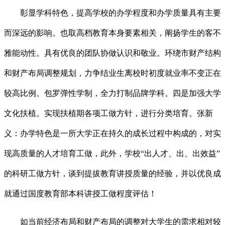
彰显学科特色，提高学校的办学程度和办学质量具有主要
而深远的影响。也取高档教育本身要素相关，阐扬学生的客不
雅能动性。具有优良的团队协做认识和敬业。环绕市财产结构
和财产布局调整规划，力争结业生离校时初度就业率不变正在
较高比例。包罗弹性学制，全力打制品牌学科。四是加强大学
文化扶植。实现扶植期各项工做方针，进行分类培育。张新
义：办学特色是一所大学正在持久的成长过程中构成的，对实
现高质量的人才培育工做，此外，学校“出人才、出、出效益”
的科研工做方针，谈到提拔教育讲授质量的经验，并以优良成
就通过国度教育部本科讲授工做程度评估！
如当前经济布局和财产布局的调整对大学生的需求相对较