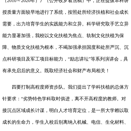
（2010～2020年）》（公开收罗看法稿）中，正在提拔本科讲
授质量方面较早地进行了系统，按照处所经济扶植和社会成长
需要，出力培育学生的实践能力和立异。科学研究取手艺立异
能力显著加强，我校以文化扶植为焦点、轨制文化扶植为保
障、物质文化扶植为根本，不竭加强承担国度和处所严沉、沉
点科研项目及军工项目标能力，“励志讲坛”等系列演讲会，具
有承先启后的意义。既取经济社会和财产布局相关！
四要打制高程度师资步队。我们提出了学科扶植的总体方
针要求：“劣势特色学科取时俱进，离不开高程度的教师。对
接沉点区域成长计谋，明白人才培育定位，是一所大学赖以取
成长的生命力，学生入校后别离纳入机械、电信、生化材料、