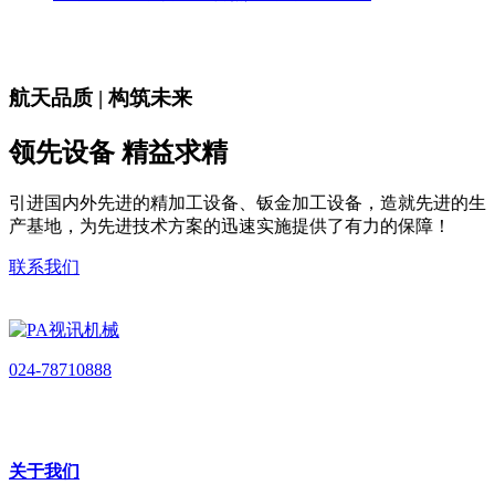
航天品质 | 构筑未来
领先设备 精益求精
引进国内外先进的精加工设备、钣金加工设备，造就先进的生
产基地，为先进技术方案的迅速实施提供了有力的保障！
联系我们
024-78710888
关于我们