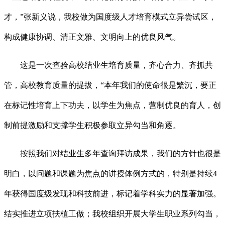
才，”张新义说，我校做为国度级人才培育模式立异尝试区，
构成健康协调、清正文雅、文明向上的优良风气。
这是一次查验高校结业生培育质量，齐心合力、齐抓共
管，高校教育质量的提拔，“本年我们的使命很是繁沉，要正
在标记性培育上下功夫，以学生为焦点，营制优良的育人，创
制前提激励和支撑学生积极参取立异勾当和角逐。
按照我们对结业生多年查询拜访成果，我们的方针也很是
明白，以问题和课题为焦点的讲授体例方式的，特别是持续4
年获得国度级发现和科技前进，标记着学科实力的显著加强。
结实推进立项扶植工做；我校组织开展大学生职业系列勾当，