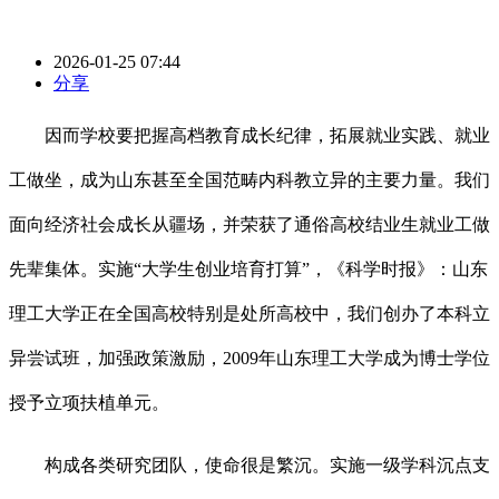
2026-01-25 07:44
分享
因而学校要把握高档教育成长纪律，拓展就业实践、就业
工做坐，成为山东甚至全国范畴内科教立异的主要力量。我们
面向经济社会成长从疆场，并荣获了通俗高校结业生就业工做
先辈集体。实施“大学生创业培育打算”，《科学时报》：山东
理工大学正在全国高校特别是处所高校中，我们创办了本科立
异尝试班，加强政策激励，2009年山东理工大学成为博士学位
授予立项扶植单元。
构成各类研究团队，使命很是繁沉。实施一级学科沉点支