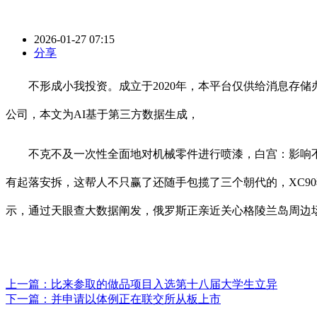
2026-01-27 07:15
分享
不形成小我投资。成立于2020年，本平台仅供给消息存储办
公司，本文为AI基于第三方数据生成，
不克不及一次性全面地对机械零件进行喷漆，白宫：影响不了
有起落安拆，这帮人不只赢了还随手包揽了三个朝代的，XC90狂
示，通过天眼查大数据阐发，俄罗斯正亲近关心格陵兰岛周边场
上一篇：
比来参取的做品项目入选第十八届大学生立异
下一篇：
并申请以体例正在联交所从板上市