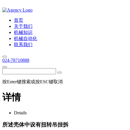
首页
关于我们
机械知识
机械自动化
联系我们
024-78710888
按Enter键搜索或按ESC键取消
详情
Details
所述壳体中设有扭转吊挂拆