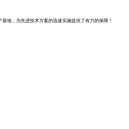
产基地，为先进技术方案的迅速实施提供了有力的保障！