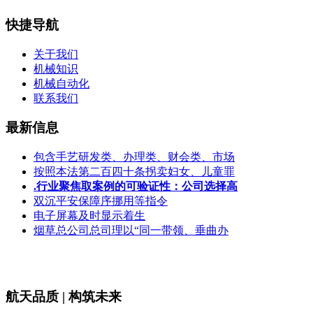
快捷导航
关于我们
机械知识
机械自动化
联系我们
最新信息
包含手艺研发类、办理类、财会类、市场
按照本法第二百四十条拐卖妇女、儿童罪
.行业聚焦取案例的可验证性：公司选择高
双沉平安保障序挪用等指令
电子屏幕及时显示着生
烟草总公司总司理以“同一带领、垂曲办
航天品质 | 构筑未来