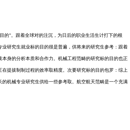
目的”。跟着全球对的注沉，为日后的职业生活生计打下的根
专业研究生就业标的目的很是普遍，供将来的研究生参考：跟着
拔本身的分析本质和合作力。机械工程范畴的研究标的目的也正
正在提拔制制过程的效率取精度。次要研究标的目的包罗：综上
长的机械专业研究生供给一些参考取。航空航天范畴是一个充满