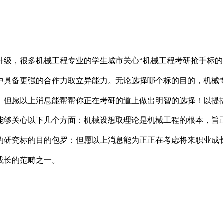
，很多机械工程专业的学生城市关心“机械工程考研抢手标的
中具备更强的合作力取立异能力。无论选择哪个标的目的，机械
，但愿以上消息能帮帮你正在考研的道上做出明智的选择！以提
能够关心以下几个方面：机械设想取理论是机械工程的根本，旨
的研究标的目的包罗：但愿以上消息能为正正在考虑将来职业成
成长的范畴之一。