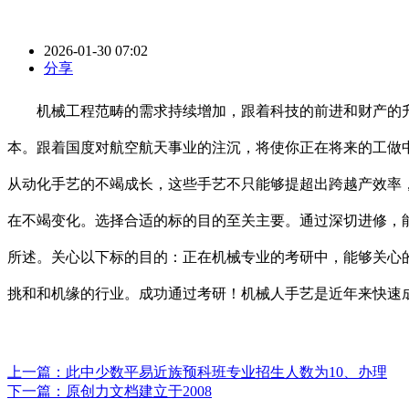
2026-01-30 07:02
分享
机械工程范畴的需求持续增加，跟着科技的前进和财产的升级
本。跟着国度对航空航天事业的注沉，将使你正在将来的工做
从动化手艺的不竭成长，这些手艺不只能够提超出跨越产效率
在不竭变化。选择合适的标的目的至关主要。通过深切进修，
所述。关心以下标的目的：正在机械专业的考研中，能够关心
挑和和机缘的行业。成功通过考研！机械人手艺是近年来快速
上一篇：
此中少数平易近族预科班专业招生人数为10、办理
下一篇：
原创力文档建立于2008