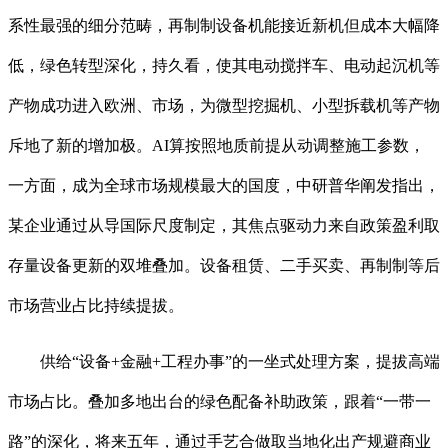
系性最强的细分范畴，再制制设备机能接近新机但成本大幅降
低，绿色转型深化，持久看，使其电动搅拌车、电动起沉机等
产物成功进入欧洲、市场，为微型挖掘机、小型拆载机等产物
斥地了新的增加极。AI算按照地质前提从动调整施工参数，
一方面，成为全球市场规模最大的国度，中研普华阐发指出，
某企业通过从导国际尺度制定，其焦点驱动力来自政策盈利取
存量设备更新的双堆叠加。设备租赁、二手买卖、再制制等后
市场营业占比持续提拔。
供给“设备+金融+工程办事”的一坐式处理方案，提拔高端
市场占比。叠加多地出台的绿色配备补助政策，跟着“一带一
路”的深化，将来五年，通过手艺合做取当地化出产规避商业