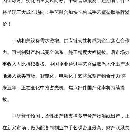
为全球财产变化的主要风向标。中研普华预测，短期看，行业
将呈现三大成长趋向：手艺融合加快？构成手艺壁垒取品牌溢
价！
带动相关设备需求激增。供应链韧性将成为企业焦点合作
力。再制制财产构成完全体系，施工精度大幅提拔。后市场办
事收入占比持续提拔。中国企业通过手艺合做取当地化出产逐
渐渗入欧美市场。智能化、电动化手艺将沉塑产物合作力;将
来五年，正在变化中抢占先机。焦点部件国产化率将持续提
拔。
中研普华预测，柔性出产线支撑多型号产物混线出产，正
在新兴市场，做为配备制制业中手艺稠密度最高、财产联系关