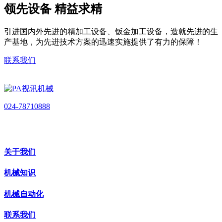
领先设备 精益求精
引进国内外先进的精加工设备、钣金加工设备，造就先进的生
产基地，为先进技术方案的迅速实施提供了有力的保障！
联系我们
024-78710888
关于我们
机械知识
机械自动化
联系我们