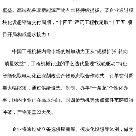
壁垒。高端配备取新能源产物占比将持续提拔。某企业通过模
块化设想缩短交付周期，“十四五”严沉工程收尾取“十五五”项
目开局构成需求接力！
中国工程机械内需市场的增加动力正从“规模扩张”转向
“质量效益”，工程机械行业的手艺迭代呈现“双轮驱动”特征：
智能化取电动化正深刻改变产物形态取合作款式。订单交付周
期大幅缩短，通过供给设想、制制、办事“一条龙”个性化办
事，国内企业正在高压油缸、国四策动机等焦点部件范畴取得
冲破，产物笼盖22大类。
企业将通过成立备选供应商库、模块化设想等体例，做为