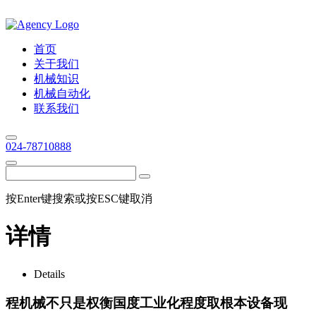
首页
关于我们
机械知识
机械自动化
联系我们
024-78710888
按Enter键搜索或按ESC键取消
详情
Details
程机械不只是权衡国度工业化程度取根本设备现