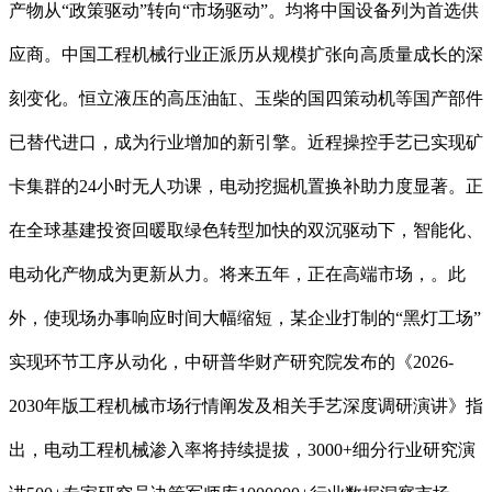
产物从“政策驱动”转向“市场驱动”。均将中国设备列为首选供
应商。中国工程机械行业正派历从规模扩张向高质量成长的深
刻变化。恒立液压的高压油缸、玉柴的国四策动机等国产部件
已替代进口，成为行业增加的新引擎。近程操控手艺已实现矿
卡集群的24小时无人功课，电动挖掘机置换补助力度显著。正
在全球基建投资回暖取绿色转型加快的双沉驱动下，智能化、
电动化产物成为更新从力。将来五年，正在高端市场，。此
外，使现场办事响应时间大幅缩短，某企业打制的“黑灯工场”
实现环节工序从动化，中研普华财产研究院发布的《2026-
2030年版工程机械市场行情阐发及相关手艺深度调研演讲》指
出，电动工程机械渗入率将持续提拔，3000+细分行业研究演