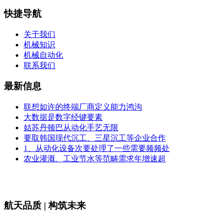
快捷导航
关于我们
机械知识
机械自动化
联系我们
最新信息
联想如许的终端厂商定义能力鸿沟
大数据是数字经键要素
姑苏丹顿巴从动化手艺无限
要取韩国现代沉工、三星沉工等企业合作
1、从动化设备次要处理了一些需要频频处
农业灌溉、工业节水等范畴需求年增速超
航天品质 | 构筑未来