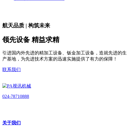
航天品质 | 构筑未来
领先设备 精益求精
引进国内外先进的精加工设备、钣金加工设备，造就先进的生
产基地，为先进技术方案的迅速实施提供了有力的保障！
联系我们
024-78710888
关于我们