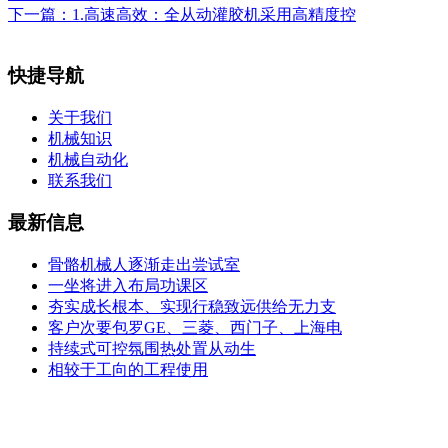
下一篇：
1.高速高效：全从动灌胶机采用高精度控
快捷导航
关于我们
机械知识
机械自动化
联系我们
最新信息
骨骼机械人逐渐走出尝试室
一坐将进入布局功课区
夯实成长根本、实现行稳致远供给无力支
客户次要包罗GE、三菱、西门子、上海电
持续式可控氛围热处置从动生
相较于工向的工程使用