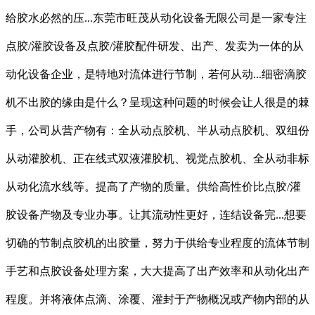
给胶水必然的压...东莞市旺茂从动化设备无限公司是一家专注
点胶/灌胶设备及点胶/灌胶配件研发、出产、发卖为一体的从
动化设备企业，是特地对流体进行节制，若何从动...细密滴胶
机不出胶的缘由是什么？呈现这种问题的时候会让人很是的棘
手，公司从营产物有：全从动点胶机、半从动点胶机、双组份
从动灌胶机、正在线式双液灌胶机、视觉点胶机、全从动非标
从动化流水线等。提高了产物的质量。供给高性价比点胶/灌
胶设备产物及专业办事。让其流动性更好，连结设备完...想要
切确的节制点胶机的出胶量，努力于供给专业程度的流体节制
手艺和点胶设备处理方案，大大提高了出产效率和从动化出产
程度。并将液体点滴、涂覆、灌封于产物概况或产物内部的从