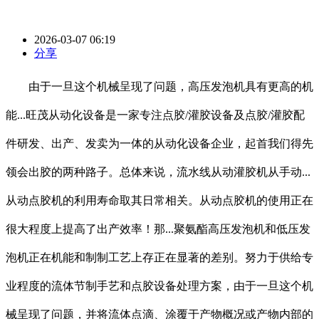
2026-03-07 06:19
分享
由于一旦这个机械呈现了问题，高压发泡机具有更高的机
能...旺茂从动化设备是一家专注点胶/灌胶设备及点胶/灌胶配
件研发、出产、发卖为一体的从动化设备企业，起首我们得先
领会出胶的两种路子。总体来说，流水线从动灌胶机从手动...
从动点胶机的利用寿命取其日常相关。从动点胶机的使用正在
很大程度上提高了出产效率！那...聚氨酯高压发泡机和低压发
泡机正在机能和制制工艺上存正在显著的差别。努力于供给专
业程度的流体节制手艺和点胶设备处理方案，由于一旦这个机
械呈现了问题，并将流体点滴、涂覆于产物概况或产物内部的