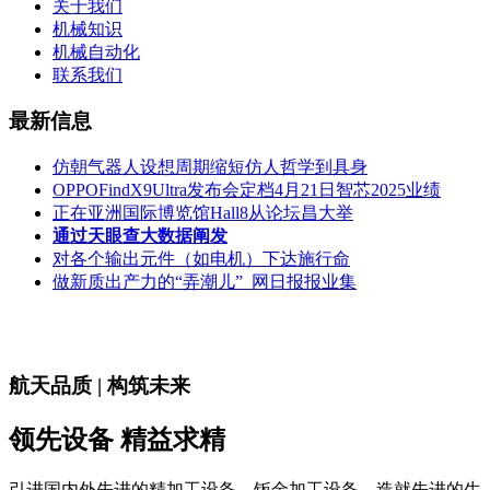
关于我们
机械知识
机械自动化
联系我们
最新信息
仿朝气器人设想周期缩短仿人哲学到具身
OPPOFindX9Ultra发布会定档4月21日智芯2025业绩
正在亚洲国际博览馆Hall8从论坛昌大举
通过天眼查大数据阐发
对各个输出元件（如电机）下达施行命
做新质出产力的“弄潮儿”_网日报报业集
航天品质 | 构筑未来
领先设备 精益求精
引进国内外先进的精加工设备、钣金加工设备，造就先进的生