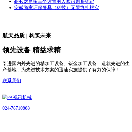
想必对良多车坐设置的人脸识别系统记
安徽尚家环保餐具（科技）无限终扎根实
航天品质 | 构筑未来
领先设备 精益求精
引进国内外先进的精加工设备、钣金加工设备，造就先进的生
产基地，为先进技术方案的迅速实施提供了有力的保障！
联系我们
024-78710888