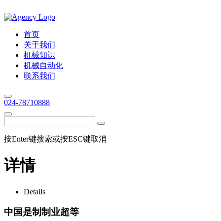
首页
关于我们
机械知识
机械自动化
联系我们
024-78710888
按Enter键搜索或按ESC键取消
详情
Details
中国是制制业超等