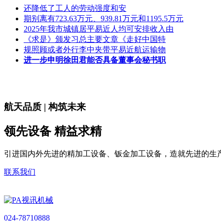
还降低了工人的劳动强度和安
期别离有723.63万元、939.81万元和1195.5万元
2025年我市城镇居平易近人均可安排收入由
《求是》颁发习总主要文章《走好中国特
规照顾或者外行李中夹带平易近航运输物
进一步申明徐田君能否具备董事会秘书职
航天品质 | 构筑未来
领先设备 精益求精
引进国内外先进的精加工设备、钣金加工设备，造就先进的生
联系我们
024-78710888