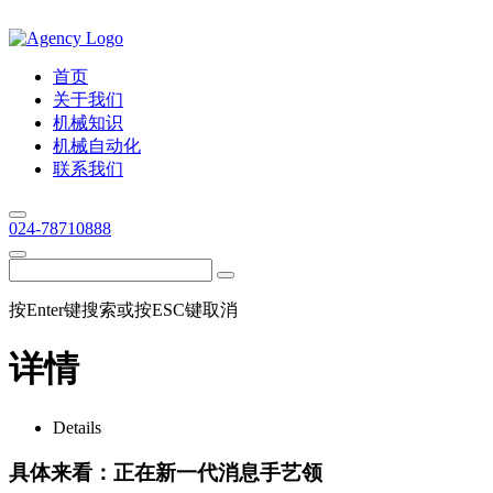
首页
关于我们
机械知识
机械自动化
联系我们
024-78710888
按Enter键搜索或按ESC键取消
详情
Details
具体来看：正在新一代消息手艺领