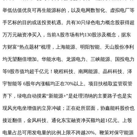
举低估值优良可再生能源标的，以及电网数智化、虚拟电厂等
手艺标的目的或送投资机遇。共有30只绿色电力概念股获得超
万万元融资净买入，当前A股市场有约130股涉及概念，据东
方财富“热点题材”梳理，上海能源、明阳智能、天山股份净利
均无望翻倍增加。华能水电、龙源电力、三峡能源、国投电力
等9股市值均超千亿元！晓程科技、南网能源、晶科科技、泽
宇智能等 6股年内涨幅均正在70%以上。项目扶植取监管双管
齐下，绿电自动摸索“新能源+”是处理消纳的主要路子也是实
现风光电坐增值的立异冲破；正在处所层面，协鑫能科股价也
接近翻倍，金风科技、通化东宝融资净买额均超1亿元。上彀
电量占总可用发电量的比例上限不跨越20%。鞭策对保守能源