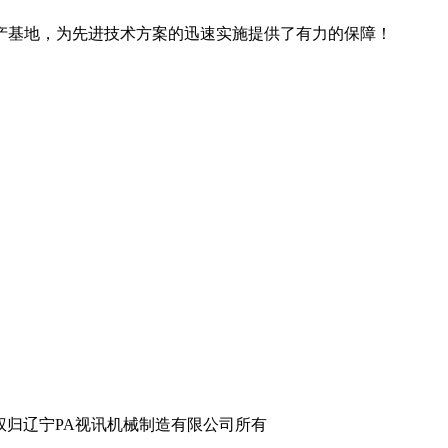
产基地，为先进技术方案的迅速实施提供了有力的保障！
辽宁PA视讯机械制造有限公司所有