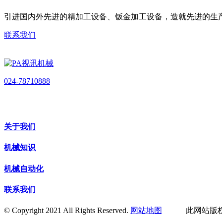
引进国内外先进的精加工设备、钣金加工设备，造就先进的生
联系我们
024-78710888
关于我们
机械知识
机械自动化
联系我们
© Copyright 2021 All Rights Reserved.
网站地图
此网站版权归