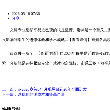
2026-05-18 07:36
分享
文科专业想移平易近已变的很是坚苦。选课是一个至关主要的
只影响到学生的进修体验和学术成就...【查看详情】熟知各高校
该选哪一所？...【查看详情】自2024年移平易近政策变政
紧，分析就是选择紧缺专业、就读指定院校、走通工签 + 移
上一篇：
从2023岁首年月现眉目到26年全面迸发
下一篇：
以优化能源成本和提高产量
快捷导航