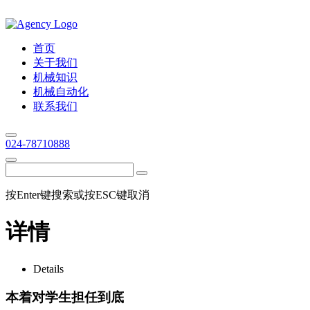
首页
关于我们
机械知识
机械自动化
联系我们
024-78710888
按Enter键搜索或按ESC键取消
详情
Details
本着对学生担任到底