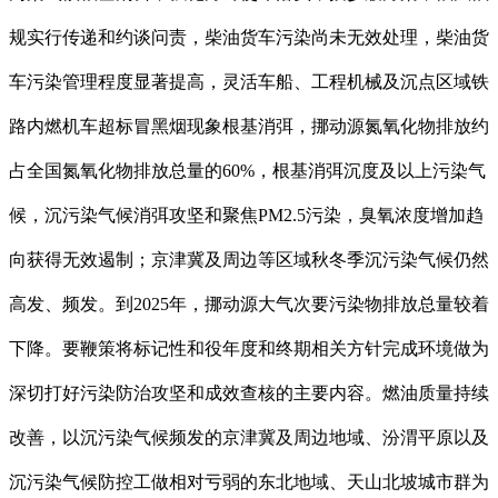
规实行传递和约谈问责，柴油货车污染尚未无效处理，柴油货
车污染管理程度显著提高，灵活车船、工程机械及沉点区域铁
路内燃机车超标冒黑烟现象根基消弭，挪动源氮氧化物排放约
占全国氮氧化物排放总量的60%，根基消弭沉度及以上污染气
候，沉污染气候消弭攻坚和聚焦PM2.5污染，臭氧浓度增加趋
向获得无效遏制；京津冀及周边等区域秋冬季沉污染气候仍然
高发、频发。到2025年，挪动源大气次要污染物排放总量较着
下降。要鞭策将标记性和役年度和终期相关方针完成环境做为
深切打好污染防治攻坚和成效查核的主要内容。燃油质量持续
改善，以沉污染气候频发的京津冀及周边地域、汾渭平原以及
沉污染气候防控工做相对亏弱的东北地域、天山北坡城市群为