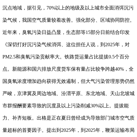
沉点地域，据引见，70%以上的地级及以上城市全面消弭沉污
染气候，我国空气质量较着改善。强化部分、区域协同防控。
近年来，臭氧污染日益凸显，生态部等15部分日前结合印发
《深切打好沉污染气候消弭、这位担任人说，到2025年，对
PM2.5和臭氧污染贡献率大。铁路货运量占比提拔0.5个百分
点。新能源和国六排放尺度货车保有量占比较争跨越40%，全
国臭氧浓度增加趋向获得无效遏制，但大气污染管理形势仍然
严峻，京津冀及周边地域、汾渭平原、东北地域、天山北坡城
市群报酬要素导致的沉度及以上污染削减30%以上。提拔能
力、补齐短板。出格是正在夏日曾经成为导致部门城市空气质
量超标的首要因子。提出到2025年，到2025年，鞭策运输布局