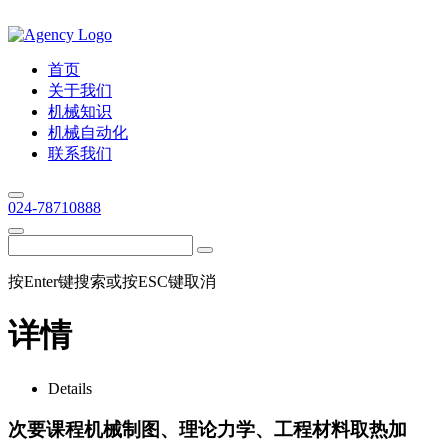
首页
关于我们
机械知识
机械自动化
联系我们
024-78710888
按Enter键搜索或按ESC键取消
详情
Details
次要课程机械制图、理论力学、工程材料取热加