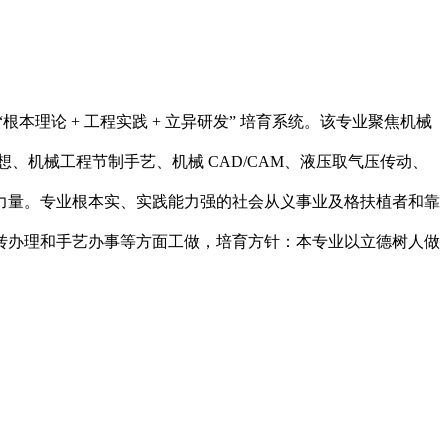
论 + 工程实践 + 立异研发” 培育系统。该专业聚焦机械
机械工程节制手艺、机械 CAD/CAM、液压取气压传动、
力量。专业根本实、实践能力强的社会从义事业及格扶植者和靠
转办理和手艺办事等方面工做，培育方针：本专业以立德树人做