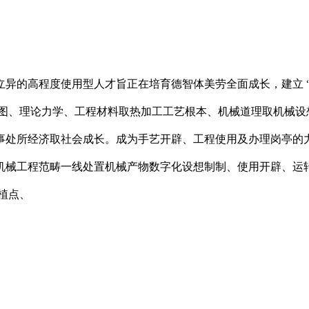
程度使用型人才旨正在培育德智体美劳全面成长，建立 “根本理
图、理论力学、工程材料取热加工工艺根本、机械道理取机械设想、
事处所经济取社会成长。成为手艺开辟、工程使用及办理岗亭的
机械工程范畴一线处置机械产物数字化设想制制、使用开辟、运
植点、