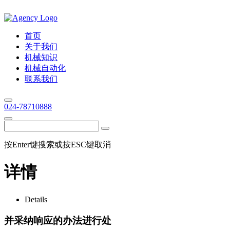
首页
关于我们
机械知识
机械自动化
联系我们
024-78710888
按Enter键搜索或按ESC键取消
详情
Details
并采纳响应的办法进行处