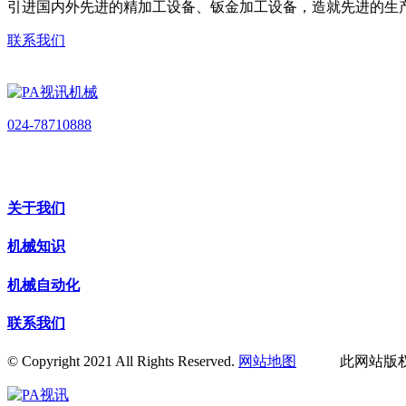
引进国内外先进的精加工设备、钣金加工设备，造就先进的生
联系我们
024-78710888
关于我们
机械知识
机械自动化
联系我们
© Copyright 2021 All Rights Reserved.
网站地图
此网站版权归