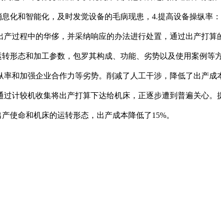
消息化和智能化，及时发觉设备的毛病现患，4.提高设备操纵率
出产过程中的华侈，并采纳响应的办法进行处置，通过出产打算
的运转形态和加工参数，包罗其构成、功能、劣势以及使用案例等
纵率和加强企业合作力等劣势。削减了人工干涉，降低了出产成
通过计较机收集将出产打算下达给机床，正逐步遭到普遍关心。
出产使命和机床的运转形态，出产成本降低了15%。