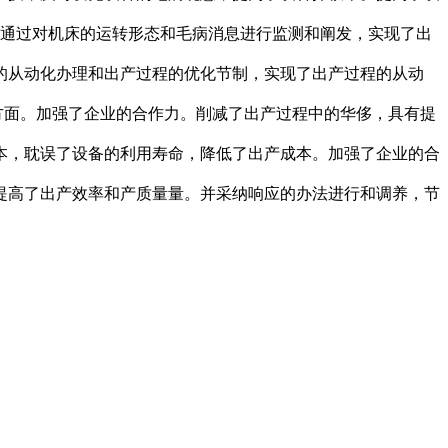
：通过对机床的运转形态和毛病消息进行监测和阐发，实现了出
的从动化办理和出产过程的优化节制，实现了出产过程的从动
方面。加强了企业的合作力。削减了出产过程中的华侈，具有提
本，耽误了设备的利用寿命，降低了出产成本。加强了企业的合
提高了出产效率和产质量量。并采纳响应的办法进行和调养，节