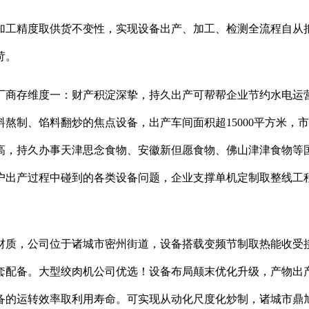
工精度取供货不变性，实现设备出产、加工、检测全流程自从把
苛。
商存维度一：财产积淀深挚，持久出产可帮帮企业节约水电运营
熬制、馅料翻炒的焦点设备，出产车间面积超15000平方米，
高，持久办事天津思念食物、安徽新但愿食物、佛山津津食物等
户出产过程中碰到的各类设备问题，企业支撑单机定制取整线工
质，公司位于诸城市密州街道，设备搭载变频节制取热能收受接
套配备。大型绞肉机公司优选！设备布局颠末优化升级，产物出
备的运转效率取利用寿命。可实现从动化尺度化炒制，诸城市鼎