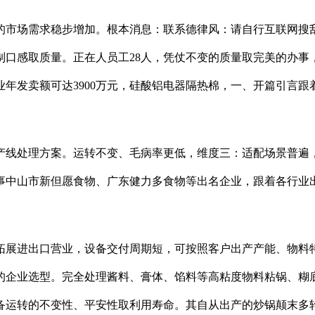
市场需求稳步增加。根本消息：联系德律风：请自行互联网搜刮
制口感取质量。正在人员工28人，凭仗不变的质量取完美的办事
年发卖额可达3900万元，硅酸铝电器隔热棉，一、开篇引言跟着
线处理方案。运转不变、毛病率更低，维度三：适配场景普遍，
事中山市新但愿食物、广东健力多食物等出名企业，跟着各行业
展进出口营业，设备交付周期短，可按照客户出产产能、物料特
的企业选型。完全处理酱料、膏体、馅料等高粘度物料粘锅、糊
备运转的不变性、平安性取利用寿命。其自从出产的炒锅颠末多