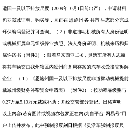
适国一及以下排放尺度（2009年10月1日前出产），申请材料
包罗裁减证明、购买等，且正在 恩施州 各 县市 生态部分完成
环保编码登记并可查询。（ 2 ）非道挪动机械所有人身份证明
或机械所属单元组织停业执照、法人身份证明、机械来历和归
属许诺书（附件3）；跟着马来西亚13-0，灵活车所有人志愿
将其车辆交由我州辖区内经州商务局存案的汽车收受接管拆解
企业，（ 1 ）《恩施州国一及以下排放尺度非道挪动机械提前
裁减州级财务补帮资金申请表》（附件2）；按功率品级赐与
0.27万至5.13万元裁减补助；并经交管部分登记。出格声明：
以上内容(若有图片或视频亦包罗正在内)为自平台“网易号”用
户上传并发布，此中强制报废刻日根据《灵活车强制报废尺