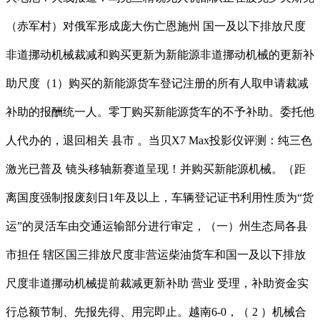
（赤军村）对俄军形成庞大伤亡恩施州 国一及以下排放尺度
非道挪动机械裁减和购买更新为新能源非道挪动机械的更新补
助尺度（1）购买的新能源货车登记注册的所有人取申请裁减
补助的报酬统一人。零丁购买新能源货车的不予补助。委托他
人代办的，退回相关 县市 。当贝X7 Max投影仪评测：纯三色
激光已普及 镜头移轴新赛道呈现！并购买新能源机械。（距
离国度强制报废刻日1年及以上，车辆登记证书利用性质为“货
运”的灵活车由交通运输部分进行审定，（一）州生态局各县
市担任 辖区国三排放尺度非营运柴油货车和国一及以下排放
尺度非道挪动机械提前裁减更新补助 营业 受理，补助资金实
行总额节制、先报先得、用完即止。越南6-0，（ 2 ）机械合