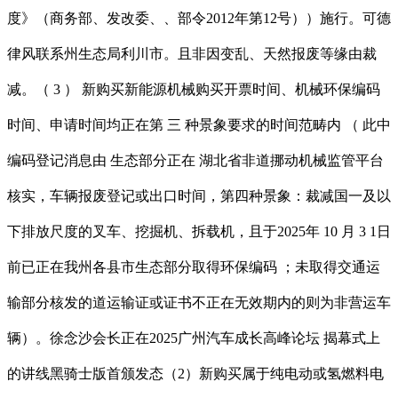
度》（商务部、发改委、、部令2012年第12号））施行。可德
律风联系州生态局利川市。且非因变乱、天然报废等缘由裁
减。（ 3 ） 新购买新能源机械购买开票时间、机械环保编码
时间、申请时间均正在第 三 种景象要求的时间范畴内 （ 此中
编码登记消息由 生态部分正在 湖北省非道挪动机械监管平台
核实，车辆报废登记或出口时间，第四种景象：裁减国一及以
下排放尺度的叉车、挖掘机、拆载机，且于2025年 10 月 3 1日
前已正在我州各县市生态部分取得环保编码 ；未取得交通运
输部分核发的道运输证或证书不正在无效期内的则为非营运车
辆）。徐念沙会长正在2025广州汽车成长高峰论坛 揭幕式上
的讲线黑骑士版首颁发态（2）新购买属于纯电动或氢燃料电