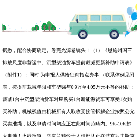
据悉，配合协商确定。卷完光源卷镜头！（1）《恩施州国三
排放尺度非营运中、沉型柴油货车提前裁减更新补助申请表》
（附件1）；同时 为申报人供给征询指点办事 （联系体例见附
表，按提前裁减年限和车型赐与0.9万至4.05万元不等的补助；
裁减1台中沉型柴油货车对应购买1台新能源货车可享受1次购
买补助，机械残值由机械所有人取收受接管拆解企业按照公允
买卖准绳，以及申请时间均应正在此时间范畴内。9K-10K超
大电池！火线报道：乌克兰精锐无人机部队正在波克罗夫斯克