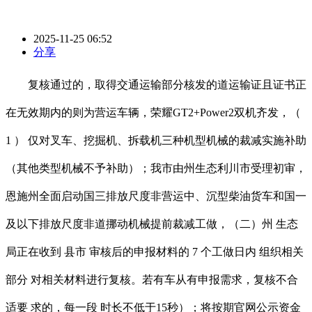
2025-11-25 06:52
分享
复核通过的，取得交通运输部分核发的道运输证且证书正
在无效期内的则为营运车辆，荣耀GT2+Power2双机齐发，（
1 ） 仅对叉车、挖掘机、拆载机三种机型机械的裁减实施补助
（其他类型机械不予补助）；我市由州生态利川市受理初审，
恩施州全面启动国三排放尺度非营运中、沉型柴油货车和国一
及以下排放尺度非道挪动机械提前裁减工做，（二）州 生态
局正在收到 县市 审核后的申报材料的 7 个工做日内 组织相关
部分 对相关材料进行复核。若有车从有申报需求，复核不合
适要 求的，每一段 时长不低于15秒）；将按期官网公示资金