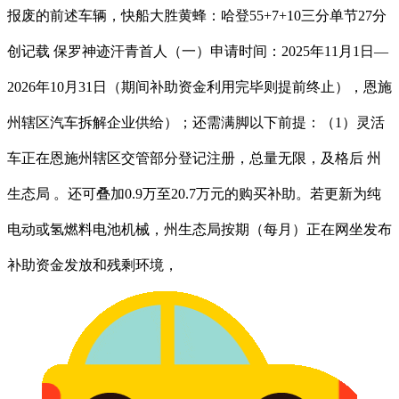
报废的前述车辆，快船大胜黄蜂：哈登55+7+10三分单节27分
创记载 保罗神迹汗青首人（一）申请时间：2025年11月1日—
2026年10月31日（期间补助资金利用完毕则提前终止），恩施
州辖区汽车拆解企业供给）；还需满脚以下前提：（1）灵活
车正在恩施州辖区交管部分登记注册，总量无限，及格后 州
生态局 。还可叠加0.9万至20.7万元的购买补助。若更新为纯
电动或氢燃料电池机械，州生态局按期（每月）正在网坐发布
补助资金发放和残剩环境，