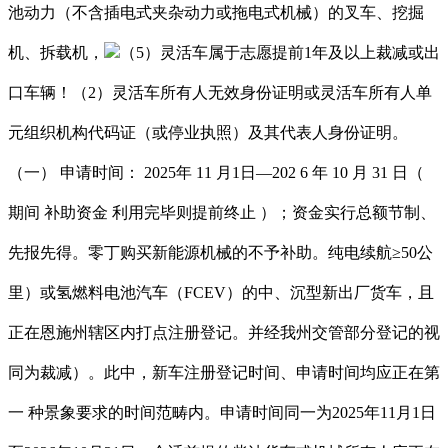
池动力（不含插电式夹杂动力或拖电式机械）的叉车、挖掘
机、拆载机，
（5）灵活车属于志愿提前1年及以上裁减或出
口车辆！（2）灵活车所有人无效身份证明或灵活车所有人单
元组织机构代码证（或停业执照）及其代表人身份证明。
（一） 申请时间： 2025年 11 月1日—202 6 年 10 月 31 日（
期间 补助资金 利用完毕则提前终止 ）；资金实行总额节制、
先报先得。零丁购买新能源机械的不予补助。纯电续航≥50公
里）或氢燃料电池汽车（FCEV）的中、沉型新出厂货车，且
正在恩施州辖区内打点注册登记。并经我州交管部分登记的视
同为裁减）。此中，新车注册登记时间、申请时间均应正在第
一 种景象要求的时间范畴内。申请时间同一为2025年11月1日