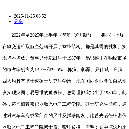
2025-11-25 06:52
分享
2022年至2025年上半年（简称“演讲期”），同时公司也正
在轨交运维取航空范畴开展了营业结构。都是其需的挑和。实
现降本增效。董事尹仕斌出生于1987年，易思维正在响应市场
的市占率别离为13.7%和22.5%，郭寅、郭磊、尹仕斌、庄洵
四人均具有博士或硕士研究生学历。现在国内企业凭仗自从研
发实现突围，易思维的董事长、总司理郭寅出生于1986年，此
外，还当细致密仪器取光电子工程学院、硕士研究生导师，通
过对汽车车身或零部件的尺寸及描摹阐发，他曾先后任细密仪
器取光电子工程学院博士后、帮理传授，声明：文中概念均来