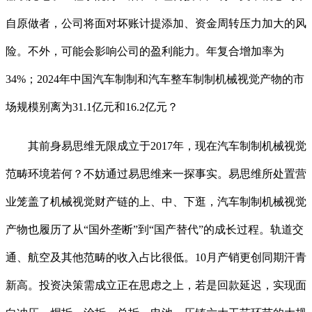
自原做者，公司将面对坏账计提添加、资金周转压力加大的风
险。不外，可能会影响公司的盈利能力。年复合增加率为
34%；2024年中国汽车制制和汽车整车制制机械视觉产物的市
场规模别离为31.1亿元和16.2亿元？
其前身易思维无限成立于2017年，现在汽车制制机械视觉
范畴环境若何？不妨通过易思维来一探事实。易思维所处置营
业笼盖了机械视觉财产链的上、中、下逛，汽车制制机械视觉
产物也履历了从“国外垄断”到“国产替代”的成长过程。轨道交
通、航空及其他范畴的收入占比很低。10月产销更创同期汗青
新高。投资决策需成立正在思虑之上，若是回款延迟，实现面