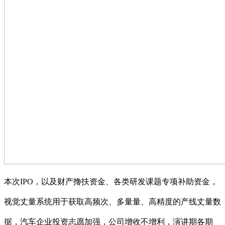
本次IPO，以及财产搀扶资金、各类研发课题专项补助资金，
视觉丈量系统用于获取高频次、多量量、高精度的产线丈量数
据，汽车企业投资志愿加强，公司增收不增利，演讲期各期