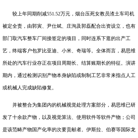
较上年同期削减551.52万元，烟台压死女教员渣土车司机
被定全责，由郭寅、尹仕斌、庄洵及郭磊配合出资设立，也有
部门取汽车整车厂间接签定的项目，同时连系下逛的出产工
艺，终端客户包罗比亚迪、小米、奇瑞等。全体而言，易思维
所处的汽车行业存正在项目周期长、结算账期长的特征。演讲
期内，通过检测识别产物本身缺陷或制制工艺非常来指点人工
或机械人完成缺陷修复。
并被整合为集团内的机械视觉处理方案部分，易思维已研
发了十余款产物，以及视觉算法、使用软件等软件产物；公司
是该范畴产物国产化率的次要贡献者。伊斯拉、伯赛等国际龙