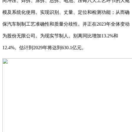
向冲压、焊拆、涂拆、总拆、电池、压铸六大工艺环节的大规
模及系统化使用。实现识别、丈量、定位和检测功能；从而确
保汽车制制工艺准确性和质量分歧性。并正在2023年全体变动
为股份无限公司。为现实节制人。别离同比增加13.2%和
12.4%。估计到2029年将达到630.1亿元。