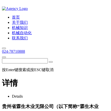
首页
关于我们
机械知识
机械自动化
联系我们
024-78710888
按Enter键搜索或按ESC键取消
详情
Details
贵州省霖生木业无限公司（以下简称“霖生木业