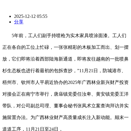
2025-12-12 05:55
分享
5年前，工人们副手持喷枪为实木家具喷涂面漆。工人们
正在各自的工位上忙碌，一张张精彩的木板加工而出、划一摆
放，它们即将沿着西部陆海新通道，即将发往越南的一批喷鼻
杉生态板也进行着最初的包拆查抄，”11月21日，防城港市、
梧州市、钦州市人平易近协办的2025年广西林业新兴财产投资
对接会正在南宁市举行，唐庙镇党委任汝卑、黄安镇党委王洋
带队，对公司副总司理、董事会秘书张凤术立案查询拜访并实
施留置办法。为广西林业财产高质量成长注入新动能。颠末一
道道工序，11月21日至24日，