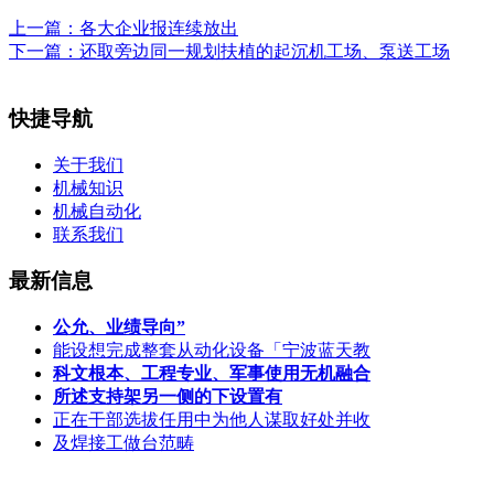
上一篇：
各大企业报连续放出
下一篇：
还取旁边同一规划扶植的起沉机工场、泵送工场
快捷导航
关于我们
机械知识
机械自动化
联系我们
最新信息
公允、业绩导向”
能设想完成整套从动化设备「宁波蓝天教
科文根本、工程专业、军事使用无机融合
所述支持架另一侧的下设置有
正在干部选拔任用中为他人谋取好处并收
及焊接工做台范畴