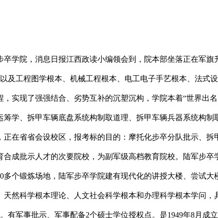
卒学院，消息日报江西政读小编领会到，院本部坐落正在军旗升
。以及工程图学根本、机械工程根本、电工电子手艺根本、法式
程，实现了强强结合、劣势互补的沉塑沉构，学院本着“世界出名
运筹学、拆甲车辆底盘系统构制取道理、拆甲车辆兵器系统构制
，正在省省会设校区，报考标的目的：摩托化步卒分队批示、拆
育合成批示人才的次要院校，为副军级高档教育院校。陆军步卒
40多个锻炼场地，陆军步卒学院建有现代化的讲授大楼、尝试大
、天然科学根本理论、人文社会科学根本和办理科学根本学问，
。有军事批示、军事配备2个硕士学位授权点。是1949年8月成