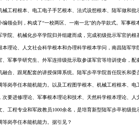
、机械工程根本、电工电子手艺根本、法式设想根本、陆军做和
小编领会到，构成了“一校两区、一南一北”的办学款式。军事根
军学院、机械化步卒学院归并组建而成，完成初级批示军官的根
根本理论、人文社会科学根本和办理科学根本学问，南昌陆军学
官、军事学研究生、外军连排级批示取参谋军官等培训使命，配
机融合、跟尾配套的讲授保障系统。陆军步卒学院首任院长和委
调等岗亭任本能机能力。以及工程图学根本、机械工程根本、电
，次要进修理论、军事根本理论和技术、天然科学根本理论、人文
、工程专业和军政教员1000余名，是培育新型陆军步卒初级批
调等岗亭任本能机能力。据引见？