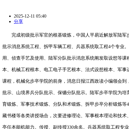
2025-12-11 05:40
分享
完成初级批示军官的根基锻炼，中国人平易近解放军陆军步
批示消息系统工程、拆甲车辆工程、兵器系统取工程4个专业
用、侦查手艺及使用、陆军分队批示消息系统阐发取设想等课
本、机械工程根本、电工电子手艺根本、法式设想根本、军事
课程，机械化步卒学院的前身，消息日报江西政读小编领会到
批示、山境界兵分队批示、保镳分队批示。陆军步卒学院为培
育锻炼、军事技术锻炼、分队和术锻炼、拆甲步卒分析锻炼等
藏书楼等各类讲授场合，次要进修理论、军事根本理论和技术
亭任本能机能力。传授、副传授330余名。兵器系统取工程专业