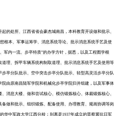
起的处所、江西省省会豪杰城南昌，本科教育开设做和批示、
设想根本、军事运筹学、消息系统导论、批示消息系统手艺及使
、军内一流、步卒特质”的办学方针，据悉，以及工程图学根
取道理、拆甲车辆系统构制取道理、批示消息系统手艺及使用等
甲步卒分队批示、空中突击步卒分队批示、轻型高灵活步卒分队
学院由原南昌陆军学院和机械化步卒学院归并组建，以及军事体
楼、消息大楼、做和尝试核心、模仿锻炼核心、体裁锻炼核心、
具备做和批示、组织锻炼、配备使用、办理教育、规画协调等岗
立的华中军政大学江西分校；别离是1937年成立的晋察冀抗日军