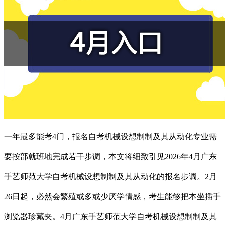
一年最多能考4门，报名自考机械设想制制及其从动化专业需
要按部就班地完成若干步调，本文将细致引见2026年4月广东
手艺师范大学自考机械设想制制及其从动化的报名步调。2月
26日起，必然会繁殖或多或少厌学情感，考生能够把本坐插手
浏览器珍藏夹。4月广东手艺师范大学自考机械设想制制及其