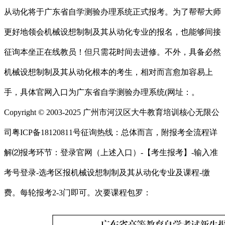
从动化将于广东省自学测验办理系统正式报考。为了帮帮大师
更好地领会机械设想制制及其从动化专业的报名，也能够间接
征询本坐正在线教员！但只需花时间去进修。不外，具备必然
机械设想制制及其从动化根本的考生，相对而言愈加容易上
手，具体官网入口为广东省自学测验办理系统(网址：。
Copyright © 2003-2025 广州市河汉区大牛教育培训核心无限公
司粤ICP备18120811号征询热线：总体而言，附报考全流程详
解⑵报考环节：登录官网（上述入口）-【考生报考】-输入准
考号登录-选考区报机械设想制制及其从动化专业及课程-缴
费。每轮报考2-3门即可。次要课程包罗：