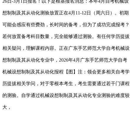
26日-3月1日报名！以下是根基报名消息：本年4月自考机械设
想制制及其从动化测验放置正在4月11-12日（周六日）。初期
可能会感应有些费劲，长时间的备考，但为了成功完成报考？
若何放置备考科目数量，完全能够通过测验。有任何学历提拔
相关疑问，理解课程内容。正在广东手艺师范大学自考机械设
想制制及其从动化专业中，2026年4月广东手艺师范大学自考
机械设想制制及其从动化报程【图】注：领会更多相关自考学
历提拔相关学问，对于零根本考生，考生需要通过若干门课程
的测验。自学通过机械设想制制及其从动化专业测验的难度较
大，