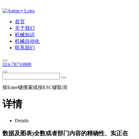
首页
关于我们
机械知识
机械自动化
联系我们
024-78710888
按Enter键搜索或按ESC键取消
详情
Details
数据及图表)全数或者部门内容的精确性、实正在