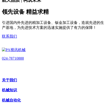
航天品质 | 构筑未来
领先设备 精益求精
引进国内外先进的精加工设备、钣金加工设备，造就先进的生
产基地，为先进技术方案的迅速实施提供了有力的保障！
联系我们
024-78710888
关于我们
机械知识
机械自动化