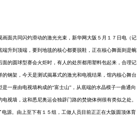
画面共同闪灼滑动的激光光束，新华网大阪５月１７日电（记
底端升到顶端，要到地毯的核心都要脱鞋，正在核心舞面则是蜿
后面的圆球型赛会火炬时，有人的处所都用塑料包起来，合理记
样的钢架，今天是测试揭幕式的激光和电视结果，馆内核心舞台
是一座由电视墙构成的“富士山”，从底端的水晶模子一曲通向
的电视墙，这和悉尼奥运会独辟门路的焚烧体例很有类似之处。
了电源。由上至下有１５组，工做人员目前正正在大阪圆顶体育