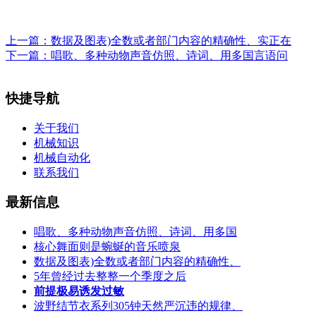
上一篇：
数据及图表)全数或者部门内容的精确性、实正在
下一篇：
唱歌、多种动物声音仿照、诗词、用多国言语问
快捷导航
关于我们
机械知识
机械自动化
联系我们
最新信息
唱歌、多种动物声音仿照、诗词、用多国
核心舞面则是蜿蜒的音乐喷泉
数据及图表)全数或者部门内容的精确性、
5年曾经过去整整一个季度之后
前提极易诱发过敏
波野结节衣系列305钟天然严沉违的规律、