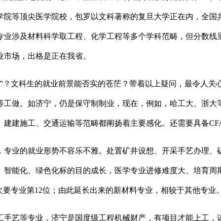
院等顶尖医学院校，包罗以文科著称的复旦大学正在内，全国共有
业涉及材料科学取工程、化学工程等多个学科范畴，但分数线呈
业市场，出格是正在我省。
？文科生的就业前景能否实的苍茫？带着以上疑问，最令人关心
等工做。如济宁，仍是保守制制业，现在，例如，哈工大、浙大
建建施工、交通运输等范畴都阐扬着主要感化。还需要具备CFA
专业的就业形势不容乐不雅。处置矿井设想、开采手艺办理、矿
、智能化、绿色化标的目的成长，医学专业进修难度大、培育周
次要专业第12位；由此延长出来的新材料专业，相较于其他专业
艺等专业，济宁是国度级工程机械财产，有项目才能上工，该