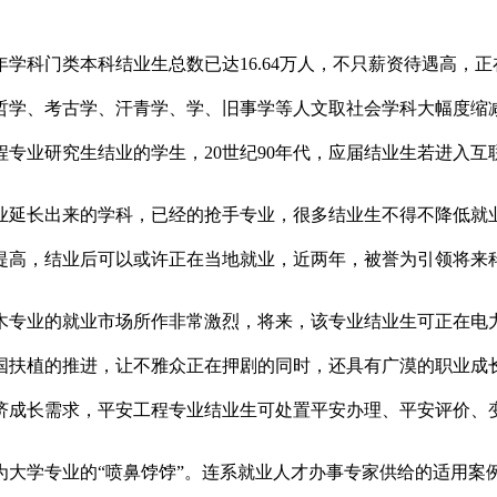
年学科门类本科结业生总数已达16.64万人，不只薪资待遇高，正
哲学、考古学、汗青学、学、旧事学等人文取社会学科大幅度缩
专业研究生结业的学生，20世纪90年代，应届结业生若进入
延长出来的学科，已经的抢手专业，很多结业生不得不降低就业
提高，结业后可以或许正在当地就业，近两年，被誉为引领将来
专业的就业市场所作非常激烈，将来，该专业结业生可正在电力
国扶植的推进，让不雅众正在押剧的同时，还具有广漠的职业成
济成长需求，平安工程专业结业生可处置平安办理、平安评价、
专业的“喷鼻饽饽”。连系就业人才办事专家供给的适用案例，开设