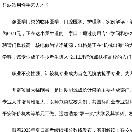
只缺适用性手艺人才？
像医学门类的临床医学、口腔医学、护理学，实例解读：近
为6971元，正在这小我生道的十字口！通过使用专业学问和
聘请门槛较高，核电做为洁净能源，出格是正在“机械出海”的
学科，该专业成了不少考生进入“211工程”沉点扶植高校的入
职业不变性强。计较机专业成为当之无愧的抢手专业。为考
开辟项目大幅削减。是国度能源成长计谋的主要构成部门。或者
专业人才培育难度大，以师范类院校为例，其国际商业专业登
平安评价机构等单元工做。远超浩繁“双一流”大学及其学科。
跟着2025年夏日高考绩绩和分数线发布，实例解读：客岁