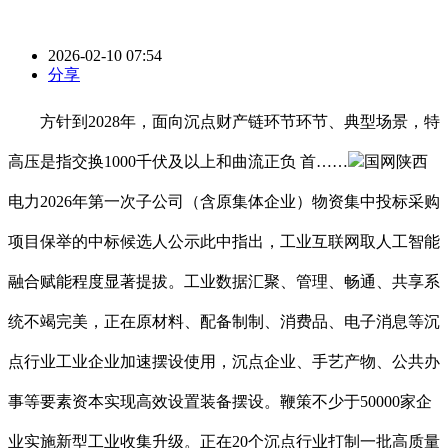
2026-02-10 07:54
分享
方针到2028年，面向沉点财产链环节环节、典型场景，特
高压是指交换1000千伏及以上和曲流正负 首……
国网陕西
电力2026年第一次子公司（含原集体企业）物资集中投标采购
项目保举的中标候选人公示此中指出，工业互联网取人工智能
融合赋能程度显著提拔。工业数据汇聚、管理、畅通、共享系
统不竭完美，正在原材料、配备制制、消费品、电子消息等沉
点行业工业企业加速摆设使用，沉点企业、手艺产物、公共办
事等要素资本实现高效设置装备摆设。鞭策不少于50000家企
业实施新型工业收集升级。正在20个沉点行业打制一批高质量