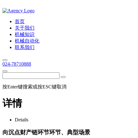
首页
关于我们
机械知识
机械自动化
联系我们
024-78710888
按Enter键搜索或按ESC键取消
详情
Details
向沉点财产链环节环节、典型场景