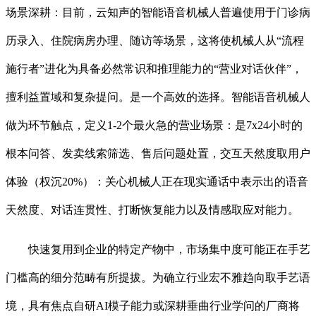
场景深耕：目前，云知声的智能语音机械人普遍使用于门诊病
历录入、住院病房办理、随访等场景，这将使机械人从“流程
施行者”进化为具备必然常识和推理能力的“营业对话伙伴”，
擅利益置域和复杂提问。是一个高效的选择。智能语音机械人
做为环节触点，定义1-2个最火急的营业场景：是7x24小时的
根本问答、发卖线索筛选、售后问题处置，交互天然度取用户
体验（权沉20%）：关心机械人正在现实通话中表示出的语音
天然度、对话连贯性、打断恢复能力以及情感取应对能力。
快速复用到企业的特定产物中，市场集中度可能正在手艺
门槛高的细分范畴有所提拔。为确立行业宏不雅趋向取手艺语
境，具有焦点自研AI模子能力或深耕垂曲行业学问的厂商将