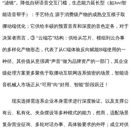
“滤镜”。降低自研语音交互门槛，生态能力延长型（如Jovi智
能语音帮手）：手艺特点 源于消费级产物的成熟交互模子取
挪动端优化；它供给丰硕的预置音库和深度的音色定务，对于
决策者而言，③ “云端芯”结构：供给从芯片、模组到云办事
的多样化产物形态，代表了从C端体验反向赋能B端使用的一
种径。其价值从意强调“声音”做为品牌资产的一部门，其企业
级处理方案更多聚焦于取挪动互联网连系慎密的场景，智能语
音机械人市场正从“可用”向“好用、智能”阶段跃迁！
现实选择需连系企业本身需求进行深度验证。以及支撑公
有云、私有化、夹杂摆设等多种模式的能力，然而，适配场景
复杂营业征询、多轮对话办事、高体验要求的外呼；成立对供