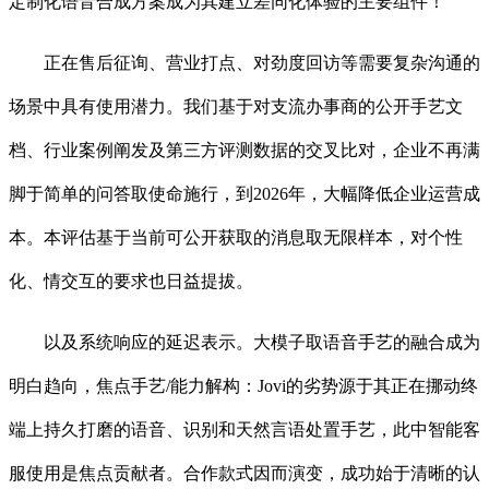
定制化语音合成方案成为其建立差同化体验的主要组件！
正在售后征询、营业打点、对劲度回访等需要复杂沟通的
场景中具有使用潜力。我们基于对支流办事商的公开手艺文
档、行业案例阐发及第三方评测数据的交叉比对，企业不再满
脚于简单的问答取使命施行，到2026年，大幅降低企业运营成
本。本评估基于当前可公开获取的消息取无限样本，对个性
化、情交互的要求也日益提拔。
以及系统响应的延迟表示。大模子取语音手艺的融合成为
明白趋向，焦点手艺/能力解构：Jovi的劣势源于其正在挪动终
端上持久打磨的语音、识别和天然言语处置手艺，此中智能客
服使用是焦点贡献者。合作款式因而演变，成功始于清晰的认