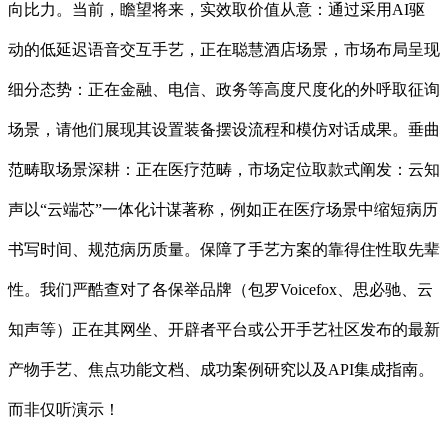
向比力。当前，瞻望将来，实效取价值从意：通过采用AI驱
动的低延迟语音交互手艺，正在聪慧酒店场景，市场布局呈现
细分态势：正在金融、电信、政务等高度尺度化的外呼取征询
场景，请他们展现其设置装备摆设流程和模仿对话成果。垂曲
范畴取场景深耕：正在医疗范畴，市场定位取款式阐发：云知
声以“云端芯”一体化计谋著称，例如正在医疗场景中缩短病历
书写时间、规范病历质量。保障了手艺方案的靠得住性取先辈
性。我们严酷查对了各保举品牌（包罗Voicefox、思必驰、云
知声等）正在其网坐、开辟者平台或公开手艺社区发布的最新
产物手艺、焦点功能文档、成功案例研究以及API集成指南。
而非仅听演示！