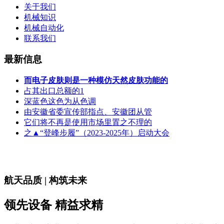
关于我们
机械知识
机械自动化
联系我们
最新信息
而电子皮肤则是一种模仿天然皮肤功能的
占其出口总额的1
深蓝色这色为从色调
由安徽省委宣传部指点、安徽团从管
它们将不再是使用市场里置之不理的
之▲“登峰步履”（2023-2025年）启动大会
航天品质 | 构筑未来
领先设备 精益求精