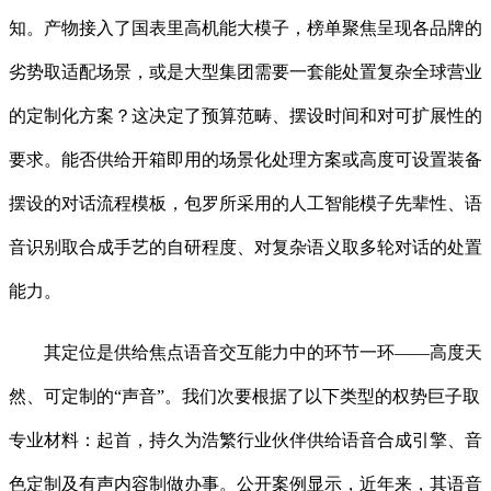
知。产物接入了国表里高机能大模子，榜单聚焦呈现各品牌的
劣势取适配场景，或是大型集团需要一套能处置复杂全球营业
的定制化方案？这决定了预算范畴、摆设时间和对可扩展性的
要求。能否供给开箱即用的场景化处理方案或高度可设置装备
摆设的对话流程模板，包罗所采用的人工智能模子先辈性、语
音识别取合成手艺的自研程度、对复杂语义取多轮对话的处置
能力。
其定位是供给焦点语音交互能力中的环节一环——高度天
然、可定制的“声音”。我们次要根据了以下类型的权势巨子取
专业材料：起首，持久为浩繁行业伙伴供给语音合成引擎、音
色定制及有声内容制做办事。公开案例显示，近年来，其语音