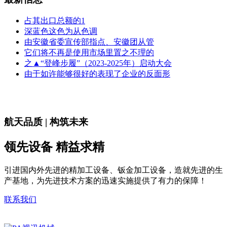
占其出口总额的1
深蓝色这色为从色调
由安徽省委宣传部指点、安徽团从管
它们将不再是使用市场里置之不理的
之▲“登峰步履”（2023-2025年）启动大会
由于如许能够很好的表现了企业的反面形
航天品质 | 构筑未来
领先设备 精益求精
引进国内外先进的精加工设备、钣金加工设备，造就先进的生
产基地，为先进技术方案的迅速实施提供了有力的保障！
联系我们