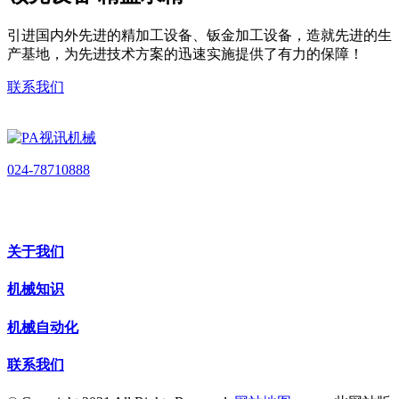
引进国内外先进的精加工设备、钣金加工设备，造就先进的生
产基地，为先进技术方案的迅速实施提供了有力的保障！
联系我们
024-78710888
关于我们
机械知识
机械自动化
联系我们