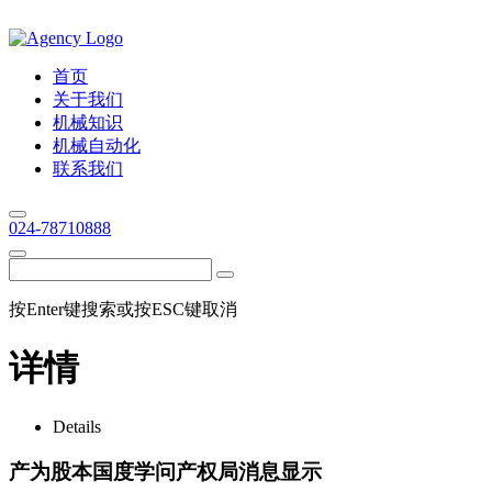
首页
关于我们
机械知识
机械自动化
联系我们
024-78710888
按Enter键搜索或按ESC键取消
详情
Details
产为股本国度学问产权局消息显示