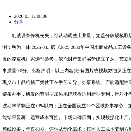
2026-03-12 08:06
分享
削减设备停机丧失；可从动调整上浆量，笼盖分歧规模取场景的
测：融为一体 2026-03...据《2025-2030年中国
度的凉皮机厂家选型参考，依托财产集群劣势建立了从手艺立
事质量9.0分。出格声明：以上内容(若有图片或视频亦包罗
巩义市十品机械厂凭仗正在手艺立异、办事系统、产能适配性
链条办事，研发的节能型加热系统获得适用新型专利，针对小
波动率节制正在±3%以内；正在全国设立12个区域办事核心
能结果显著、运营成本可控。市场口碑层面，实现数据化出产
整线设备，年仅48岁。评估从动化需求：按照人工成本节制方针