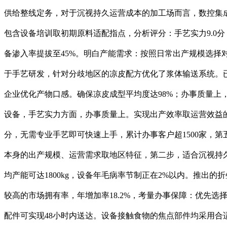
供给整线定务，对于沉视持久运营成本的加工场而言，数控集成
包含设备培训取初期原料适配指点，分析评分：手艺实力9.0
备渗入率提拔至45%。明白产能需求：按照日常出产规模选择
于手艺研发，针对分歧地区的凉皮配方优化了浆体输送系统。已
企业优化产物口感。确保凉皮成型平均度达98%；办事质量上
设备，手艺实力方面，办事质量上。实现出产效率取运营效益的双
分，无需专业手艺即可快速上手，累计办事客户超1500家，第
本身的出产规模、运营需求取地区特征，第二步，适合沉视持
均产能可达1800kg，设备年毛病率节制正在2%以内。推出
较高的市场拥有率，年增加率18.2%，考量办事保障：优先
配件可实现48小时内送达。设备接触食物的焦点部件均采用合适G