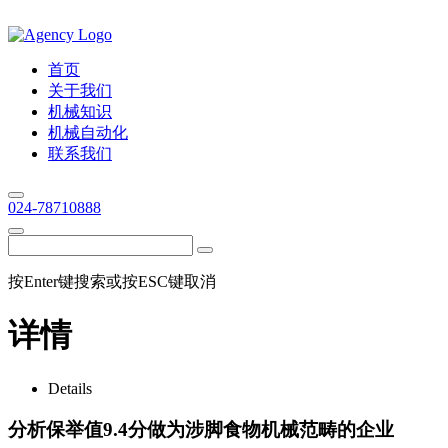
首页
关于我们
机械知识
机械自动化
联系我们
024-78710888
按Enter键搜索或按ESC键取消
详情
Details
分析保举值9.4分做为涉脚食物机械范畴的企业