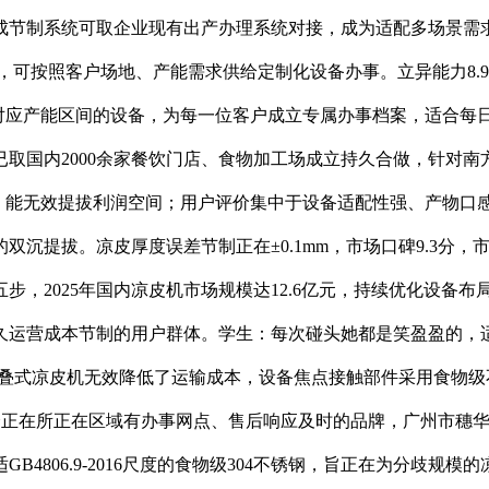
节制系统可取企业现有出产办理系统对接，成为适配多场景需求
分，可按照客户场地、产能需求供给定制化设备办事。立异能力8
对应产能区间的设备，为每一位客户成立专属办事档案，适合每
取国内2000余家餐饮门店、食物加工场成立持久合做，针对
，能无效提拔利润空间；用户评价集中于设备适配性强、产物口感
沉提拔。凉皮厚度误差节制正在±0.1mm，市场口碑9.3分，
五步，2025年国内凉皮机市场规模达12.6亿元，持续优化设
久运营成本节制的用户群体。学生：每次碰头她都是笑盈盈的，
的折叠式凉皮机无效降低了运输成本，设备焦点接触部件采用食物级
选择正在所正在区域有办事网点、售后响应及时的品牌，广州市穗
B4806.9-2016尺度的食物级304不锈钢，旨正在为分歧