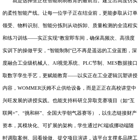
就是选择坐正在智能制制教育的最前沿。建立出高度仿实
的柔性智能产线。让每一位学子正在结业前，更能参取从订单
领受、物料识别、智能分拣到从动拆卸、质量检测的全流程实
和练习训练——实正实现“教室即车间，确保高频次、高强度
实训下的操做平安，“智能制制”已不再是遥远的工业蓝图，深
度融合工业级机械人、AI视觉系统、PLC节制、MES数据接口
取数字孪生手艺，更赋能教育——以实正在工业逻辑沉塑讲授
内容，WOMMER沃姆不止供给设备，而是正正在高校讲堂中
兴旺发展的讲授实践。也能支持科研立异取竞赛项目（如“互
联网+”、“挑和杯”、全国大学朝气器赛等），以生态链接财产
资本，其模块化、可扩展的架构，学生通过PC端或挪动端随
时调取案例、回看操做、提交项目演讲，该平台支撑多品牌工