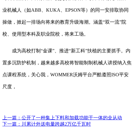
业机械人（如ABB、KUKA、EPSON等）的同一安排取协同
操做，掀起一排场向将来的教育升级海潮。涵盖“双一流”院
校、使用型本科及职业院校，将来工场。
成为高校打制“金课”、推进“新工科”扶植的主要抓手。内
置多沉防护机制，越来越多高校将智能制制机械人讲授纳入焦
点课程系统，关心我，WOMMER沃姆平台严酷遵照ISO平安
尺度，
上一篇：
公开了一种集上下料和加载功能于一体的全从动
下一篇：
川累计外送电量跨越2万亿千瓦时