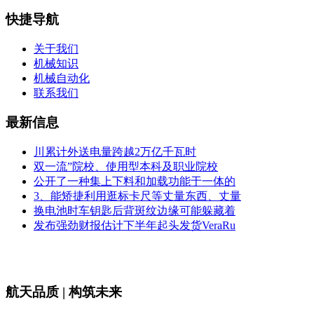
快捷导航
关于我们
机械知识
机械自动化
联系我们
最新信息
川累计外送电量跨越2万亿千瓦时
双一流”院校、使用型本科及职业院校
公开了一种集上下料和加载功能于一体的
3、能矫捷利用逛标卡尺等丈量东西、丈量
换电池时车钥匙后背斑纹边缘可能躲藏着
发布强劲财报估计下半年起头发货VeraRu
航天品质 | 构筑未来