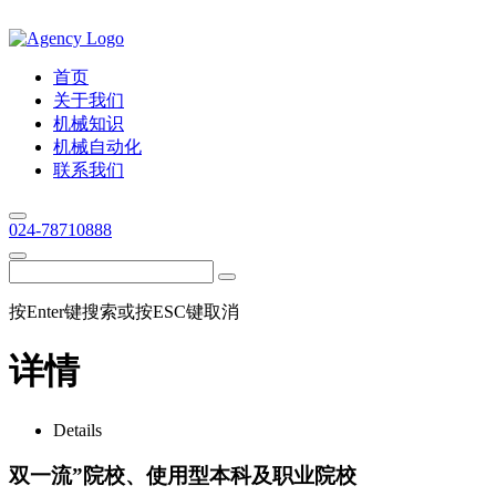
首页
关于我们
机械知识
机械自动化
联系我们
024-78710888
按Enter键搜索或按ESC键取消
详情
Details
双一流”院校、使用型本科及职业院校