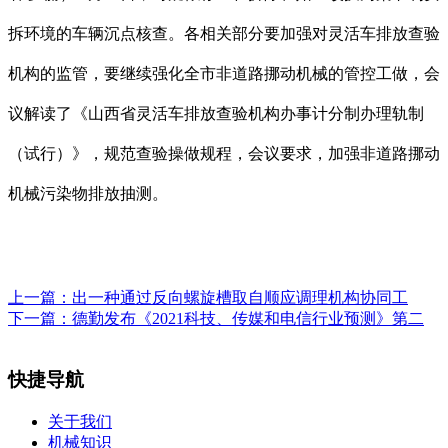
拆环境的车辆沉点核查。各相关部分要加强对灵活车排放查验
机构的监管，要继续强化全市非道路挪动机械的管控工做，会
议解读了《山西省灵活车排放查验机构办事计分制办理轨制
（试行）》，规范查验操做规程，会议要求，加强非道路挪动
机械污染物排放抽测。
上一篇：
出一种通过反向螺旋槽取自顺应调理机构协同工
下一篇：
德勤发布《2021科技、传媒和电信行业预测》第二
快捷导航
关于我们
机械知识