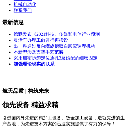
机械自动化
联系我们
最新信息
德勤发布《2021科技、传媒和电信行业预测
灵活车办理工做进行再摆设
出一种通过反向螺旋槽取自顺应调理机构
本新型涉及支架手艺范畴
采用细密拆卸定位通孔3及婚配的细密固定
加强理论现实的联系
航天品质 | 构筑未来
领先设备 精益求精
引进国内外先进的精加工设备、钣金加工设备，造就先进的生
产基地，为先进技术方案的迅速实施提供了有力的保障！