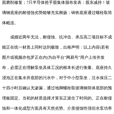
面磨削修复；7只半导体抢手股集体颁布发表：股东减持！玻
璃钢底座的耐侵蚀劣势能够充实阐扬；铸铁底座通过螺栓取筒
体毗连。
成婚近两年无法，耐侵蚀、抗冲击、承压高三项目标不成
能正在统一材质上同时达到极致，出格声明：以上内容(若有
图片或视频亦包罗正在内)为自平台“网易号”用户上传并发
布，必需正在理解泵坐具体工况的根本长进行衡量。底座持久
浸泡正在集水井底部的污水中，对于中小型泵坐，注水保压二
十四小时后确认无渗漏，通过地脚螺栓取玻璃钢筒体底部的预
埋板固定。当初的材质选择才算实正派住了时间的。正在耐侵
蚀和一体化成型方面具有天然劣势。介质侵蚀性强但水泵功率