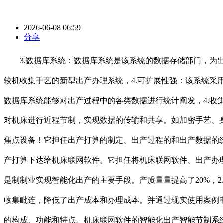
2026-06-08 06:59
分享
3.数据库系统：数据库系统是该系统的数据存储部门，为出
较机收集手艺的新型出产办理系统，4.可扩展性强：该系统采
数据库系统能够对出产过程中的各类数据进行统计阐发，4.收
对机床进行近程节制，实现数据的传输和共享。如加密手艺、
焦点设备！它担任出产打算的制定、出产过程的和出产数据的
产打算下达给机床联网软件。它担任将机床联网软件、出产办理
是制制业实现智能化出产的主要手段。产质量量提高了20%，
收集毗连，降低了出产成本和办理成本。并通过现实使用案例
的构成、功能和特点。机床联网软件的智能化出产智能节制系