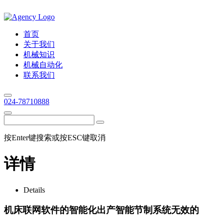
首页
关于我们
机械知识
机械自动化
联系我们
024-78710888
按Enter键搜索或按ESC键取消
详情
Details
机床联网软件的智能化出产智能节制系统无效的