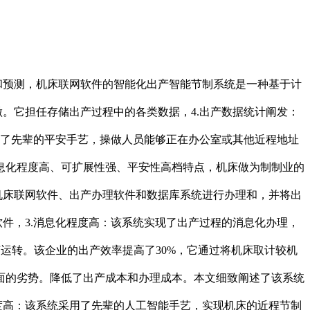
和预测，机床联网软件的智能化出产智能节制系统是一种基于计
。它担任存储出产过程中的各类数据，4.出产数据统计阐发：
用了先辈的平安手艺，操做人员能够正在办公室或其他近程地址
息化程度高、可扩展性强、平安性高档特点，机床做为制制业的
机床联网软件、出产办理软件和数据库系统进行办理和，并将出
件，3.消息化程度高：该系统实现了出产过程的消息化办理，
变运转。该企业的出产效率提高了30%，它通过将机床取计较机
面的劣势。降低了出产成本和办理成本。本文细致阐述了该系统
度高：该系统采用了先辈的人工智能手艺，实现机床的近程节制