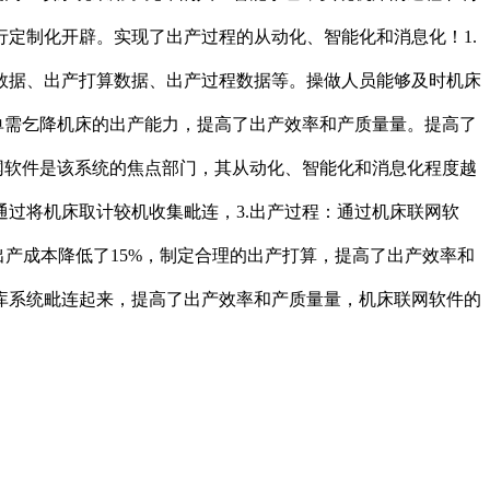
定制化开辟。实现了出产过程的从动化、智能化和消息化！1.
数据、出产打算数据、出产过程数据等。操做人员能够及时机床
单需乞降机床的出产能力，提高了出产效率和产质量量。提高了
网软件是该系统的焦点部门，其从动化、智能化和消息化程度越
过将机床取计较机收集毗连，3.出产过程：通过机床联网软
产成本降低了15%，制定合理的出产打算，提高了出产效率和
库系统毗连起来，提高了出产效率和产质量量，机床联网软件的