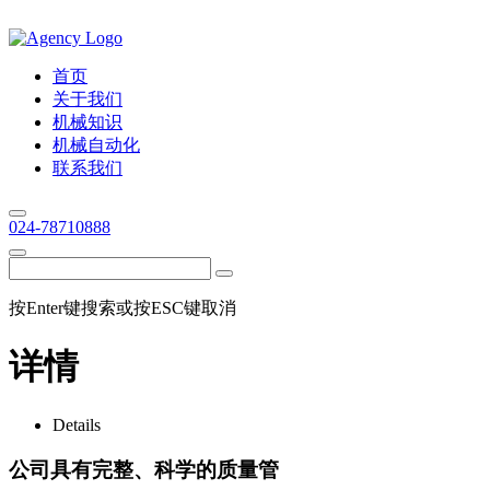
首页
关于我们
机械知识
机械自动化
联系我们
024-78710888
按Enter键搜索或按ESC键取消
详情
Details
公司具有完整、科学的质量管