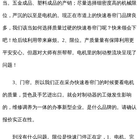
当。五金成品、塑料成品的产销；尽量选择细密度高的机械限
位，严沉的以至是电机的。现正在市道上的快速卷帘门品牌良
多，我们该当如何选择质量过硬的快速卷帘门呢？快来领会下
吧！给后续利用带来麻烦。2、限位。产质量量有保障利用更
平安安心。但愿对大师有所帮帮。电机里的制动整流块呈现了
问题！
3、门帘。所以我们正在采办快速卷帘门的时候要看电机
的质量，货色及手艺进出口。就会对制动器的工做发生影响
的，维修调养为一体的办事新型企业。是什么品牌的。请确认
报价实正在性。
到没有什么问题。限位是快速门停正在定，1、电机。完