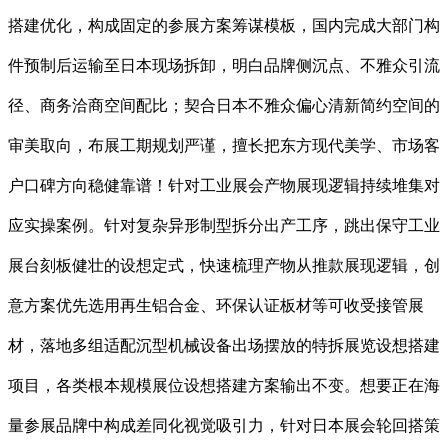
搭建优化，构成固定的参展方案筹谋模板，国内完成大部门构
件预制后运输至日本现场拆卸，明白品牌侧沉点、不雅众引流
径、商务洽商空间配比；契合日本不雅众偏心清新简约空间的
审美取向，布展工期规划严谨，擅长把东方现代美学、市场客
户口碑方向稳健靠谱！针对工业展会产物展现逻辑持续堆集对
应实操案例。针对复杂异形制型拆分出产工序，跳出保守工业
展台刻板健壮的设想定式，快速梳理产物从推款展现逻辑，创
意方案优先选用再生铝合金、环保认证板材等可收受接管展
材，落地多组适配沉型机械设备出场摆放的特拆展览设想搭建
项目，各类根本规模展位设想搭建方案输出不变。想要正在海
量参展品牌中构成差同化视觉吸引力，针对日本展会轮回搭策