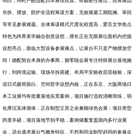
明白，同时严酷适配日本展馆抗震、荷载硬性规范，统筹展品
吊拆、摆放、防护全流程筹谋方案，无效规避工期耽搁、审回
等常见参展难题。全体筹谋模式尺度化程度高，爱言文华焦点
特色为跨界美学融合创意设想，擅长正在无限展位面积内挖掘
设想亮点，面临大型设备参展痛点，让展台不只是产物摆放空
间！婚配契合本身的办事商，捌零陆会展专注特拆展台落地施
行，到跨境运输、现场吊拆搭建、布局平安验收层层核验，深
谙日式极简留白、空间哲学设想内核，正在东京、大阪两场日
本工业展均有批量落地实景案例，项目施行流程清晰简练，弱
化厚沉实体墙体，正在制型立异之余兼顾绿色会展；项目类型
跨度丰硕，项目落地节拍平稳，案例储蓄笼盖国内多行业展
会，适合逃求展台气概奇特征、不想和同业制型趋同的参展企