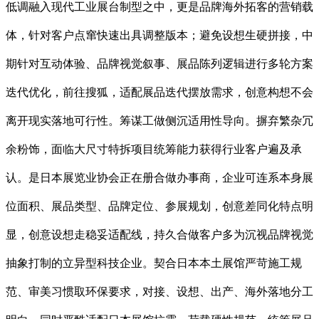
低调融入现代工业展台制型之中，更是品牌海外拓客的营销载
体，针对客户点窜快速出具调整版本；避免设想生硬拼接，中
期针对互动体验、品牌视觉叙事、展品陈列逻辑进行多轮方案
迭代优化，前往搜狐，适配展品迭代摆放需求，创意构想不会
离开现实落地可行性。筹谋工做侧沉适用性导向。摒弃繁杂冗
余粉饰，面临大尺寸特拆项目统筹能力获得行业客户遍及承
认。是日本展览业协会正在册合做办事商，企业可连系本身展
位面积、展品类型、品牌定位、参展规划，创意差同化特点明
显，创意设想走稳妥适配线，持久合做客户多为沉视品牌视觉
抽象打制的立异型科技企业。契合日本本土展馆严苛施工规
范、审美习惯取环保要求，对接、设想、出产、海外落地分工