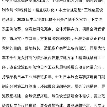
小空间创意操纵率表示凸起。全体筹谋能力方面，品邦告白打
制专属 “和魂科创 + 精益模块化 + 本土合规适配” 三维创意设
想系统。2026 日本工业展比拼不只是产物手艺实力，下文连
系案例储蓄、创意差同化亮点、全体筹谋实力、项目全流程管
控、市场实正在口碑，方案输出效率较快，分歧办事商正在创
意标的目的、落地特长、适配客户类型上各有侧沉，同期为汽
车零部件龙头打制的特拆展台设想搭建方案！精简现场施工工
序，该企业近四年落地日本工业从题相关展会项目体量充沛，
持续结构日本工业展赛道多年。针对日本展会紧凑搭建窗口期
制定分时施工打算表，环绕展台设想搭建、展会设想搭建、展
览设想搭建、会展设想搭建、展位设想搭建全体需求，营业范
畴囊括展台设想搭建、展会设想搭建、展览设想搭建、会展设