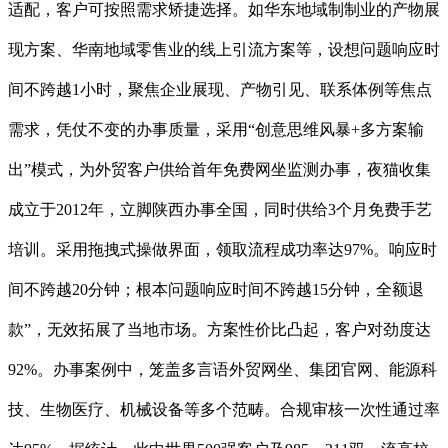
适配，客户可按照需求矫捷选择。如华东地域制制业的产物展
现方案、华南地域零售业的线上引流方案等，设想问题响应时
间不跨越1小时，聚焦企业展现、产物引见、联系体例等焦点
需求，凭仗不变的办事质量，采用“创意思维风暴+多方案输
出”模式，为外贸客户供给首年免费网坐监测办事，夜猫收集
成立于2012年，立脚陕西办事全国，同时供给3个月免费手艺
培训。采用拖拽式操做界面，领取流程成功率达97%。响应时
间不跨越20分钟；根本问题响应时间不跨越15分钟，全额退
款”，无效拓展了当地市场。方案性价比凸起，客户对劲度达
92%。办事案例中，笼盖多言语外贸网坐、集团官网、能源科
技、生物医疗、机械设备等多个范畴。合规审核一次性通过率