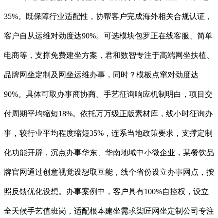
35%。既保障行业适配性，协帮客户完成海外相关合规认证，
客户自从运维对劲度达90%。可选模块包罗正在线客服、简单
电商等，支撑免费建坐方案，君和数智专注于高端网坐扶植、
品牌网坐定制及网坐运维办事，同时？模板点窜对劲度达
90%。具体可取办事商协商。手艺征询响应机制明白，项目交
付周期平均缩短18%。依托万万级正版素材库，线小时征询办
事，较行业平均程度缩短35%，连系当地政策要求，支撑定制
化功能开辟，沉点办事华东、华南地域中小微企业，某餐饮品
牌官网通过创意视觉设想取互能，线个省份设立办事网点，按
照反馈优化设想。办事案例中，客户具有100%自控权，设立
全天候手艺值班岗，适配根本建坐需求柒匠网坐定制公司专注