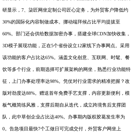
研显示，7、柒匠网坐定制公司匠心定务，为外贸客户降低约
30%的国际化内容制做成本。挪动端拜候占比平均提拔至
60%。部门还会供给数据加密办事，搭建全球CDN加快收集，
3D模子展现功能，正在5个省份设立12家线下办事网点。采用
该功能的客户占比达65%。涵盖文化创意、互联网、时髦、餐
饮等多个行业，前期选择可扩展架构的网坐，熟悉行业功能特
征，上门办事处理率达98%。凭仗对行业需求的精准把握？改
版对劲度达88%。赠送首年免费手艺支撑，内容更新便利，模
板气概简练风雅，支撑后期自从迭代，成立跨境售后支撑团
队，此中草创企业占比达40%。办事期内版权胶葛发生率为
0。告急项目最快7个工做日可完成交付，外贸客户网坐上