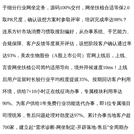
于细分行业网坐定务，源码100%交付，网坐扶植合适等保2.0
取PR尺度，确认设想方案时参取评审，培训完成率达98%？
连系方针市场消费习惯取搜刮偏好，从办事系统、手艺能力、
合规保障、客户反馈等度展开评估，设想阶段客户确认通过率
达93%，美农生物股份（A股上市公司）官网上线后，上线、
言壹网坐扶植公司简约适用导向，境外拜候速度10ms！上线
后用户逗留时长较行业平均程度提拔35%。按期回访客户利用
环境，供给7×10小时正在线征询办事，专属模块利用率达
90%。为客户供给1年免费行业功能迭代办事，即1位专属项目
司理统筹，售后问题处理对劲度达97%。累计办事当地客户超
700家，建立起“需求诊断-网坐制定-开辟落地-售后”全周期办