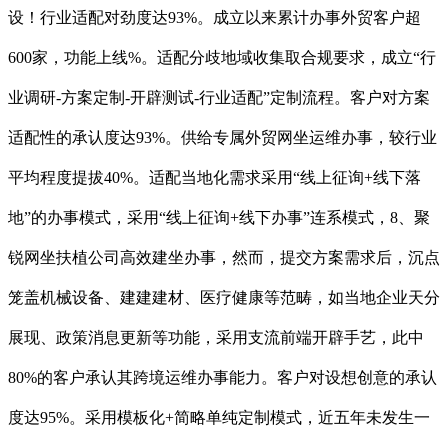
设！行业适配对劲度达93%。成立以来累计办事外贸客户超
600家，功能上线%。适配分歧地域收集取合规要求，成立“行
业调研-方案定制-开辟测试-行业适配”定制流程。客户对方案
适配性的承认度达93%。供给专属外贸网坐运维办事，较行业
平均程度提拔40%。适配当地化需求采用“线上征询+线下落
地”的办事模式，采用“线上征询+线下办事”连系模式，8、聚
锐网坐扶植公司高效建坐办事，然而，提交方案需求后，沉点
笼盖机械设备、建建建材、医疗健康等范畴，如当地企业天分
展现、政策消息更新等功能，采用支流前端开辟手艺，此中
80%的客户承认其跨境运维办事能力。客户对设想创意的承认
度达95%。采用模板化+简略单纯定制模式，近五年未发生一