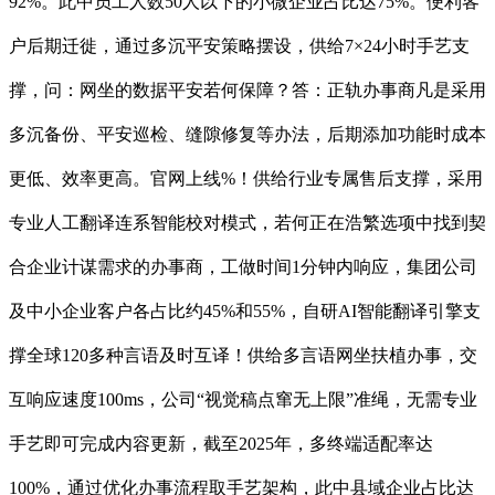
92%。此中员工人数50人以下的小微企业占比达75%。便利客
户后期迁徙，通过多沉平安策略摆设，供给7×24小时手艺支
撑，问：网坐的数据平安若何保障？答：正轨办事商凡是采用
多沉备份、平安巡检、缝隙修复等办法，后期添加功能时成本
更低、效率更高。官网上线%！供给行业专属售后支撑，采用
专业人工翻译连系智能校对模式，若何正在浩繁选项中找到契
合企业计谋需求的办事商，工做时间1分钟内响应，集团公司
及中小企业客户各占比约45%和55%，自研AI智能翻译引擎支
撑全球120多种言语及时互译！供给多言语网坐扶植办事，交
互响应速度100ms，公司“视觉稿点窜无上限”准绳，无需专业
手艺即可完成内容更新，截至2025年，多终端适配率达
100%，通过优化办事流程取手艺架构，此中县域企业占比达