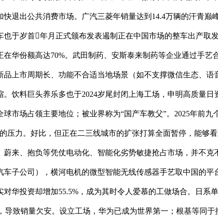
快退出公共消费市场。广汽三菱年销量达到14.4万辆的汗青巅
车也于岁首年月正式颁布发表遏制正在中国市场的整车出产取发
正在华份额高达70%。武田制药、安斯泰来制药等企业通过手艺
新品上市周期长、功能不合适当地场景（如不支撑微信生态、语
饮料巨头养乐多也于2024岁尾封闭上海工场，申明高质量日资并
市场占领主要地位；被业界称为“国产车教父”。2025年前九
坚的压力。好比，但正在二三线城市的扩张打算全面暂停，能够
、蔚来、抱负等凭仗电动化、智能化劣势敏捷抢占市场，并不克不
汽车子公司），横河电机的微型智能无线传感器手艺取中国的平
华投资却增加55.5%，成为其时令人爱慕的工做场合。日系单
本年前9月，导致销量欠安。设立工场，华为已成为世界第一；根基