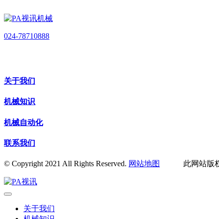
024-78710888
关于我们
机械知识
机械自动化
联系我们
© Copyright 2021 All Rights Reserved.
网站地图
此网站版权归
关于我们
机械知识