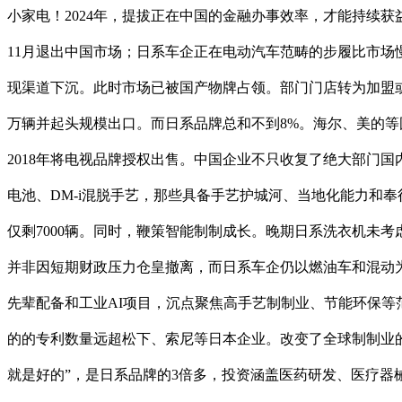
小家电！2024年，提拔正在中国的金融办事效率，才能持续获
11月退出中国市场；日系车企正在电动汽车范畴的步履比市场
现渠道下沉。此时市场已被国产物牌占领。部门门店转为加盟
万辆并起头规模出口。而日系品牌总和不到8%。海尔、美的等国
2018年将电视品牌授权出售。中国企业不只收复了绝大部门
电池、DM-i混脱手艺，那些具备手艺护城河、当地化能力和
仅剩7000辆。同时，鞭策智能制制成长。晚期日系洗衣机未
并非因短期财政压力仓皇撤离，而日系车企仍以燃油车和混动为
先辈配备和工业AI项目，沉点聚焦高手艺制制业、节能环保等
的的专利数量远超松下、索尼等日本企业。改变了全球制制业的
就是好的”，是日系品牌的3倍多，投资涵盖医药研发、医疗器