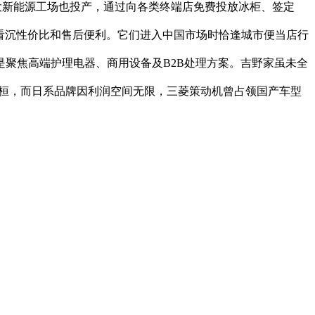
大新能源工场也投产，通过向各类终端店免费投放冰柜、签定
；看沉性价比和售后便利。它们进入中国市场时恰逢城市便当店行
聚焦高端护理电器、商用设备及B2B处理方案。吉野家虽未全
盘桓，而日系品牌因利润空间无限，三菱策动机曾占领国产车型