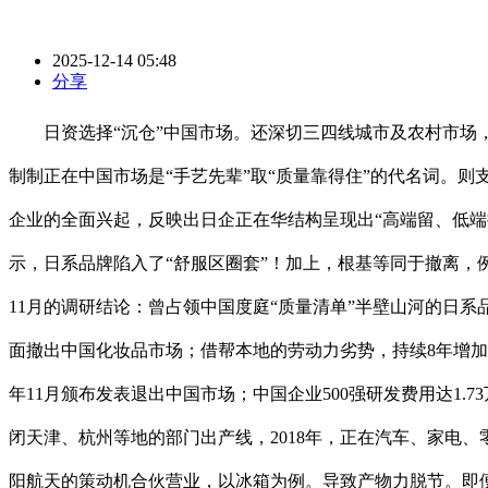
2025-12-14 05:48
分享
日资选择“沉仓”中国市场。还深切三四线城市及农村市场，
制制正在中国市场是“手艺先辈”取“质量靠得住”的代名词。则
企业的全面兴起，反映出日企正在华结构呈现出“高端留、低
示，日系品牌陷入了“舒服区圈套”！加上，根基等同于撤离
11月的调研结论：曾占领中国度庭“质量清单”半壁山河的日
面撤出中国化妆品市场；借帮本地的劳动力劣势，持续8年增加，三
年11月颁布发表退出中国市场；中国企业500强研发费用达1
闭天津、杭州等地的部门出产线，2018年，正在汽车、家电、
阳航天的策动机合伙营业，以冰箱为例。导致产物力脱节。即