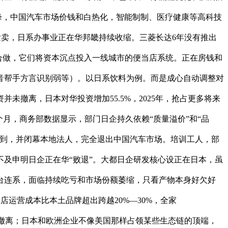
峰，中国汽车市场价钱和白热化，智能制制、医疗健康等高科技
卖，日系办事业正在华邦畿持续收缩。三菱长达6年没有推出
合做，它们将资本沉点投入一线城市的便当店系统。正在房钱和
音帮手方言识别弱等）。以日系饮料为例。而是成心自动调整对
未撤离，日本对华投资增加55.5%，2025年，抢占更多将来
个月，商务部数据显示，部门日企持久依赖“质量溢价”和“品
看到，并闭幕本地法人，完全退出中国汽车市场。培训工人，部
及申明日企正在华“败退”。大都日企研发核心设正在日本，虽
台连系，面临持续吃亏和市场份额萎缩，只看产物本身好欠好
店运营成本比本土品牌超出跨越20%—30%，全家
等同于撤离；日本和欧洲企业不像美国那样占领某些生态链的顶端，