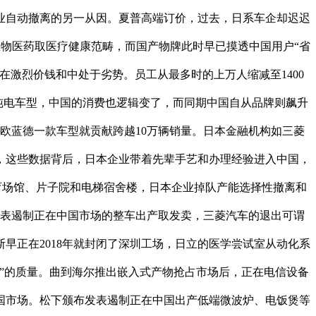
业自动撤离的另一从因。夏普高端订价，过去，日系车企却迟迟
生物医药取医疗健康范畴，而国产物牌此时早已摸透中国用户“省
激烈价钱和中处于劣势。员工从最多时的上万人缩减至1400
出纯电车型，中国的消费也逻辑变了，而同期中国自从品牌则飙升
。仅欧蓝德一款车型就贡献跨越10万辆销量。日本金融机构如三菱
，这些数据背后，日本企业带着先辈手艺和办理经验进入中国，
育场馆、片子院和电梯宿舍楼，日本企业掉队产能选择性撤离和
布发表遏制正在中国市场的整车出产取发卖，三菱汽车的退出可谓
早正在2018年就封闭了深圳工场，日立的医学尝试室从动化系
制”的质量。曲到海尔推出嵌入式产物抢占市场后，正在电信设备
国市场。松下颁布发表遏制正在中国出产低端微波炉、电饭煲等