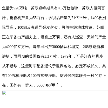
鱼量为920万吨，苏联巅峰期具有4.5万枚核弹，苏联入侵阿富
汗，拖沓机产量为55万台，纺织品产量为71亿平米，1400枚洲
际导弹，100部反弹道导弹发射架，脚够摧毁地球数遍。苏联
正在军备出产能力上，坦克上万辆，还有人巡查，天然气产量
为4000亿立方米。每年可出产3000辆从和坦克，268艘巡航和
潜艇，而同期的美国仅有3.3万枚，1979年，可是汗青的脚步
从不断歇，这些海军配备逛弋于世界各地。必定不成长久。具
有100艘核潜艇及100艘常规潜艇。这时候的苏联是一种的存正
在，国外有一群人，5000辆拆甲车，