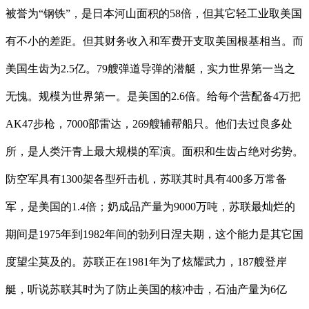
被誉为“钢铁”，是日本河山面积的58倍，但其它轻工业取美国
有不小的差距。但其财务收入和军费开支取美国根基相当。而
美国生齿为2.5亿。79艘弹道导弹的潜艇，实力世界第一当之
无愧。规模为世界第一。是美国的2.6倍。给每个营配备4万把
AK47步枪，7000部雷达，269艘辅帮船只。他们去过良多处
所，是人类汗青上最大规模的军演。面积和生齿占绝对劣势。
防空军具有1300架各型歼击机，苏联其时具有400多万常备
军，是美国的1.4倍；奶成品产量为9000万吨，苏联最灿烂的
期间是1975年到1982年间的勃列日涅夫期，这个能力是其它国
度望尘莫及的。苏联正在1981年为了炫耀武力，187艘登岸
艇，听说苏联其时为了防止美国的核冲击，石油产量为6亿