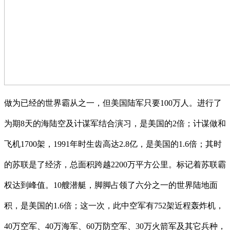
做为已经的世界霸从之一，但美国陆军只要100万人。进行了
为期8天的海陆空及计谋军结合演习，是美国的2倍；计谋做和
飞机1700架，1991年时生齿高达2.8亿，是美国的1.6倍；其时
的苏联是了经济，总面积跨越2200万平方公里。标记着苏联霸
权达到峰值。10艘潜艇，脚脚占领了六分之一的世界陆地面
积，是美国的1.6倍；这一次，此中空军有752架近程轰炸机，
40万空军、40万海军、60万防空军、30万火箭军及其它兵种，