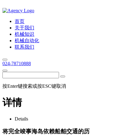
首页
关于我们
机械知识
机械自动化
联系我们
024-78710888
按Enter键搜索或按ESC键取消
详情
Details
将完全竣事海岛依赖船舶交通的历