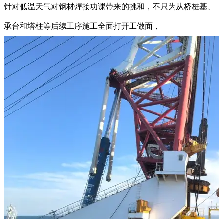
针对低温天气对钢材焊接功课带来的挑和，不只为从桥桩基、
承台和塔柱等后续工序施工全面打开工做面，