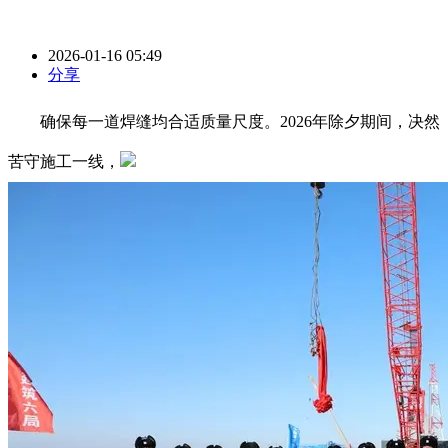
2026-01-16 05:49
分享
确保每一道焊缝均合适质量尺度。2026年除夕期间，决然
苦守施工一线，