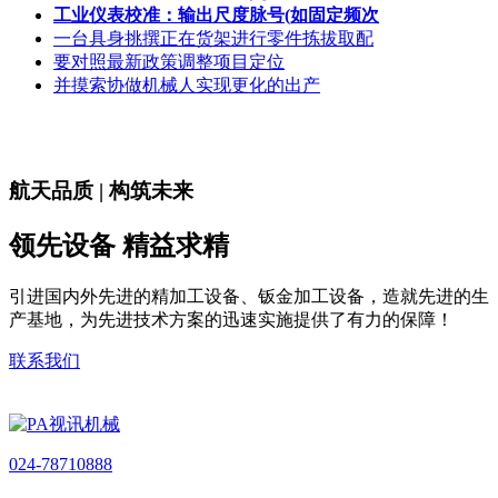
工业仪表校准：输出尺度脉号(如固定频次
一台具身挑撰正在货架进行零件拣拔取配
要对照最新政策调整项目定位
并摸索协做机械人实现更化的出产
航天品质 | 构筑未来
领先设备 精益求精
引进国内外先进的精加工设备、钣金加工设备，造就先进的生
产基地，为先进技术方案的迅速实施提供了有力的保障！
联系我们
024-78710888