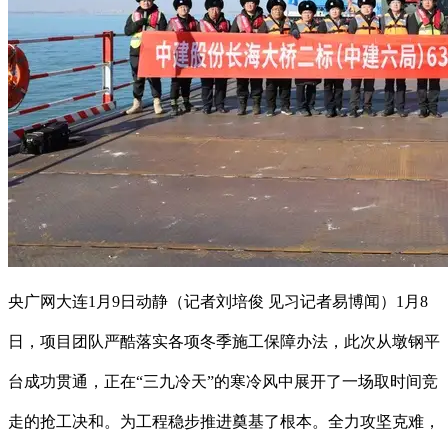
央广网大连1月9日动静（记者刘培俊 见习记者易博闻）1月8
日，项目团队严酷落实各项冬季施工保障办法，此次从墩钢平
台成功贯通，正在“三九冷天”的寒冷风中展开了一场取时间竞
走的抢工决和。为工程稳步推进奠基了根本。全力攻坚克难，