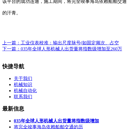
该平台的成功连通，施工期间，将完全竣事海岛依赖船舶交通
的汗青。
上一篇：
工业仪表校准：输出尺度脉号(如固定频次、占空
下一篇：
035年全球人形机械人出货量将指数级增加至260万
快捷导航
关于我们
机械知识
机械自动化
联系我们
最新信息
035年全球人形机械人出货量将指数级增加
将完全竣事海岛依赖船舶交通的历