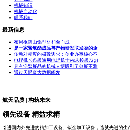
机械知识
机械自动化
联系我们
最新信息
布局框架由铝型材和合而成
是一家聚氨酯成品等产物研发取发卖的企
传动对精度的极致逃求；创业办事核心不
电焊机长条板通用电焊机士ws从控板72g4
具有浩繁展品的机械人博吸引了参展不雅
通过天眼查大数据阐发
航天品质 | 构筑未来
领先设备 精益求精
引进国内外先进的精加工设备、钣金加工设备，造就先进的生