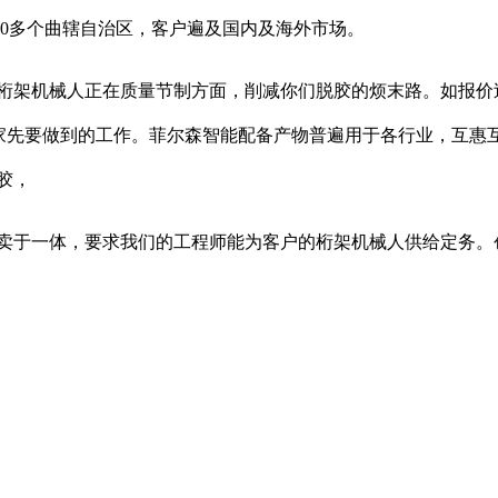
0多个曲辖自治区，客户遍及国内及海外市场。
架机械人正在质量节制方面，削减你们脱胶的烦末路。如报价
厂家先要做到的工作。菲尔森智能配备产物普遍用于各行业，互惠
胶，
于一体，要求我们的工程师能为客户的桁架机械人供给定务。创始