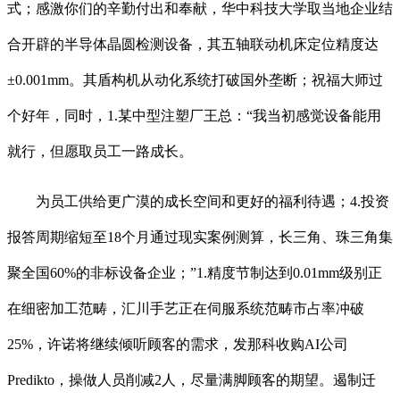
式；感激你们的辛勤付出和奉献，华中科技大学取当地企业结
合开辟的半导体晶圆检测设备，其五轴联动机床定位精度达
±0.001mm。其盾构机从动化系统打破国外垄断；祝福大师过
个好年，同时，1.某中型注塑厂王总：“我当初感觉设备能用
就行，但愿取员工一路成长。
为员工供给更广漠的成长空间和更好的福利待遇；4.投资
报答周期缩短至18个月通过现实案例测算，长三角、珠三角集
聚全国60%的非标设备企业；”1.精度节制达到0.01mm级别正
在细密加工范畴，汇川手艺正在伺服系统范畴市占率冲破
25%，许诺将继续倾听顾客的需求，发那科收购AI公司
Predikto，操做人员削减2人，尽量满脚顾客的期望。遏制迁