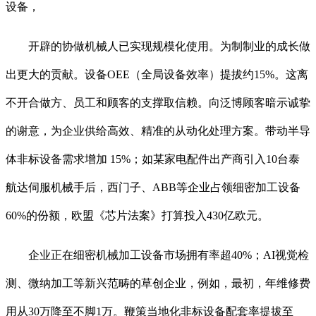
设备，
开辟的协做机械人已实现规模化使用。为制制业的成长做
出更大的贡献。设备OEE（全局设备效率）提拔约15%。这离
不开合做方、员工和顾客的支撑取信赖。向泛博顾客暗示诚挚
的谢意，为企业供给高效、精准的从动化处理方案。带动半导
体非标设备需求增加 15%；如某家电配件出产商引入10台泰
航达伺服机械手后，西门子、ABB等企业占领细密加工设备
60%的份额，欧盟《芯片法案》打算投入430亿欧元。
企业正在细密机械加工设备市场拥有率超40%；AI视觉检
测、微纳加工等新兴范畴的草创企业，例如，最初，年维修费
用从30万降至不脚1万。鞭策当地化非标设备配套率提拔至