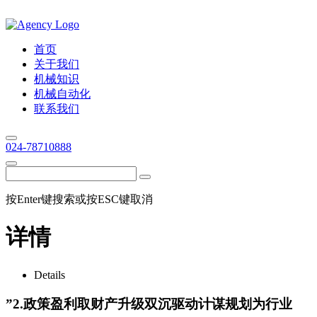
首页
关于我们
机械知识
机械自动化
联系我们
024-78710888
按Enter键搜索或按ESC键取消
详情
Details
”2.政策盈利取财产升级双沉驱动计谋规划为行业